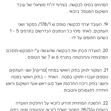
המהווים בסיס לבקשה, בצירוף דו"ח סוציאלי של עובד
השיקום המטפל בזכאי .
19. העובד יצרף לבקשה טופס ש 178/1/ במקור ושני
העתקים, לאחר מילוי כל הנתונים הנדרשים בתרפים 5 - 1
כשהם חתומים על ידו .
20. הוועדה תבחן את הבקשה שהוגשה ע"י המבקש ותסכם
המלצותיה והחלטתה בתורף 6 או 7 של הטופס .
21. המקור יתויק בתיק האישי במחוז )סריקה( ושני העתקים
נוספים יועברו ויתויקו במטה . האחד - בתיק האישי במטה
והשני בתיק ריכוז החלטות אצל סגן ראש אגף השיקום וראש
היחידה לתגמולים והטבות .
22. הלשכה המחוזית תודיע לזכאי על החלטת הוועדה
בטופס ש/28/1 המקור יישלח לזכאי, וההעתק יתויק בתיק