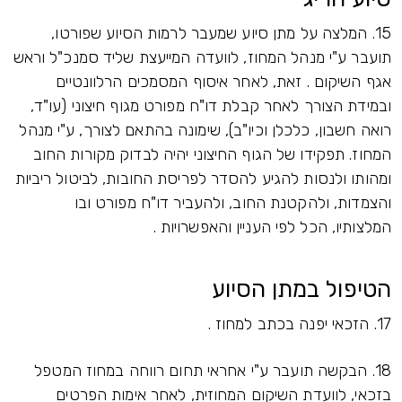
15. המלצה על מתן סיוע שמעבר לרמות הסיוע שפורטו,
תועבר ע"י מנהל המחוז, לוועדה המייעצת שליד סמנכ"ל וראש
אגף השיקום . זאת, לאחר איסוף המסמכים הרלוונטיים
ובמידת הצורך לאחר קבלת דו"ח מפורט מגוף חיצוני (עו"ד,
רואה חשבון, כלכלן וכיו"ב), שימונה בהתאם לצורך, ע"י מנהל
המחוז. תפקידו של הגוף החיצוני יהיה לבדוק מקורות החוב
ומהותו ולנסות להגיע להסדר לפריסת החובות, לביטול ריביות
והצמדות, ולהקטנת החוב, ולהעביר דו"ח מפורט ובו
המלצותיו, הכל לפי העניין והאפשרויות .
הטיפול במתן הסיוע
17. הזכאי יפנה בכתב למחוז .
18. הבקשה תועבר ע"י אחראי תחום רווחה במחוז המטפל
בזכאי, לוועדת השיקום המחוזית, לאחר אימות הפרטים