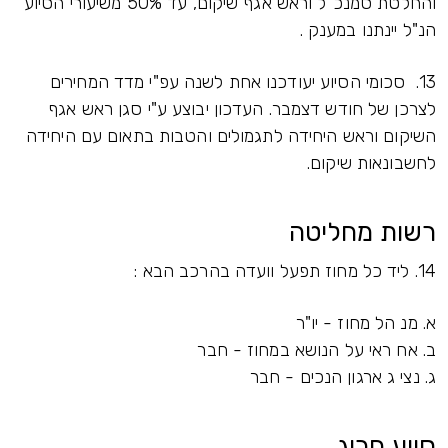
והחלטת סמנכ"ל וראש אגף שיקום, עד 50% משיעורי הסיוע
הנ"ל יינתנו במענק .
13. סכומי הסיוע יעודכנו אחת לשנה עפ"י מדד המחירים
לצרכן של חודש דצמבר. העדכון יבוצע ע"י סגן ראש אגף
השיקום וראש היחידה לתגמולים והטבות בתאום עם היחידה
לחשבונאות שיקום.
רשות מחליטה
14. ליד כל מחוז תפעל וועדה בהרכב הבא :
א. מנ הל מחוז - יו"ר
ב. אח ראי על הנושא במחוז - חבר
ג. נצי ג ארגון הנכים - חבר
סיוע חריג