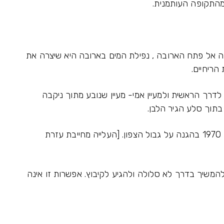
התקופה העותמנית.
ה אל פתח הארובה , נפילת המים בארובה היא שיצרה את
ריחיים.
רך הראשית ולמעיין אמי- מעיין שנובע מתוך ניקבה
בתוך סלע הגיר הלבן.
המקום הוקדש לזכרו של אמי ברנר, שנפל בשנת 1970 בהגנה על גבול הצפון. [העלייה מחייבת עזרת
המשיך בדרך לא סלולה ולהגיע לקיבוץ. אפשרות זו אינה