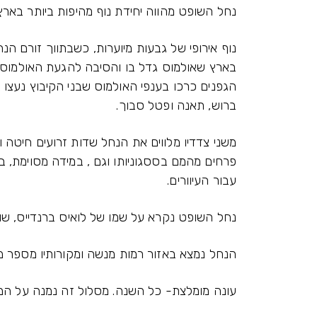
נחל השופט מהווה יחידת נוף מהיפות ביותר בארץ
נוף אירופי של גבעות מיוערות, כשבתווך זורם הנ
בארץ שאולמוס גדל בו והסיבה להגעת האולמוס ל
הגפנים כרכו בענפי האולמוס שבני הקיבוץ נעצו 
ברוש, תאנה ופטל סבוך.
משני צדדיו מלווים את הנחל שדות זרועים חיטה 
פרחים מהמם בססגוניותו וגם , במידה מסוימת, ב
עבור העיוורים.
נחל השופט נקרא על שמו של לואיס ברנדייס, שופ
הנחל נמצא באזור רמות מנשה ומקורותיו מספר מעי
עונה מומלצת- כל השנה. מסלול זה נמנה על המס