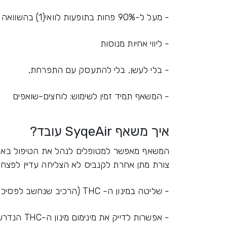
- מעל ל-90% פחות בתופעות לוואי(1) בהשוואה לצורות מתן אחרות(2), לאחר התאמת המינון
- ליווי אחיות מנוסות
- בלי לעשן, בלי להתעסק עם התפרחת,
- המשאף תמיד זמין לשימוש: לוחצים-שואפים
איך משאף SyqeAir עובד?
המשאף מאפשר למטופלים לנהל את הטיפול בא
צורת מתן אחרת לקנביס לא הצליחה עדיין לפצח:
- שליטה במינון ה- THC (הרכיב שנחשב לפסיכואקטיבי בקנביס)
- אפשרות לד