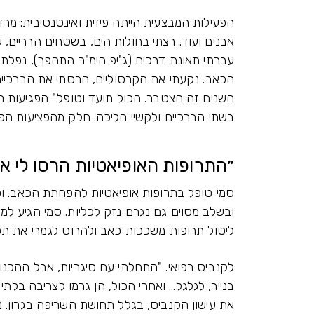
הפעילות המבצעית הייתה פיזית ואינטנסיבית: מרד
אבנים ועוד. רצתי בחולות הים, בשטחים הרריים,
עברתי תאונת דרכים (ג'יפ הימ"ר התהפך), נפלתי 
הכאב. נקעתי את הקרסוליים, הרסתי את הברכיים 
השנים זה הצטבר. הכול תועד וטופל." הפגיעות ה
בשתי הברכיים ולקשיי הליכה. חלק מהפציעות הפכ
״התרופות האופיאטיות הרסו לי א
סמי טופל בתרופות אופיאטיות להפחתת הכאב. ו
ובשלב מסוים גם נגרם נזק לכליות. סמי הגיע למצ
ליטול תרופות משככות כאב ולהרוס לגמרי את תפקוד הכליות. רק לפני
לקנביס רפואי. "התחלתי עם סיגריות, אבל ההכנ
בנייר, לגלגל... ואחרי הכול, הן גרמו לצריבה בלת
את עישון הקנביס, בגלל תחושת השריפה בגרון. נ