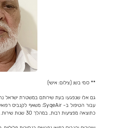
** סמי בשן (צילום: אישי)
גם אלו שנפגעו בעת שירותם במשטרת ישראל נחשב
עבור הטיפול ב- SyqeAir: משא
כתוצאה מפציעות רבות, במהלך 30 שנות שירות.
שוטרים וקנביס רפואי נפגשים בנסיבות פליליות. ל