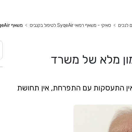
ם לנכים
סאיקי - משאף רפואי SyqeAir לטיפול בקנביס
משאף SyqeAir במימון מלא של משרד הביטחון
SyqeA במימון מלא של משרד
חן בעיני. אין התעסקות עם התפרחת, אין תחושת