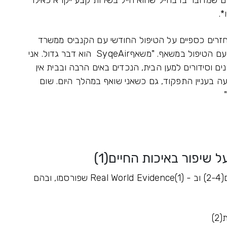
.
רים כספיים על הטיפול החודשי עם הקנביס ממשרד
הביטחון. היום הוא מנהל שגרת חיים לצד הכאב, עם הטיפול במשאף. "משאףSyqeAir הוא דבר גדול. אני
ים וסידורים למען הבית, הנכדים באים הרבה ובבית אין
ה בעניין התפקוד, גם כשאני שואף במהלך היום. שום
משאף SyqeAir מגובה בשלושה מחקרים קליניים(2-4) וב - Real World Evidence(1) שפורסמו, ובהם