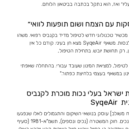
 עליו״ ואז, הוא נתקל בכתבה בביטאון הלוחם.
ות עם הצמח ושום תופעות לוואי״
מכשיר טכנולוגי חדש לטיפול מדיד בקנביס רפואי. משהו
חדשני שמשרד הביטחון מממן, וידעתי שאני חייב לנסות. משאף SyqeAir מצא חן בעיני. קודם כל אין
 רק תחושת יובש. בתחילת הטיפול,
לטיפול, למציאת המינון שעובד עבורי. בהתחלה שאפתי
רת ישראל בעלי נכות מוכרת לקנביס
Syqe
ם (תגמולים ושיקום), תשי"ט-1959 [נוסח משולב] עוסק בנושאי השיקום והתגמולים לאלו שנפגעו
במהלך שירותם הצבאי ובעקבות פגיעתם הפכו לנכים. חוק המשטרה (נכים ונספים), תשמ"א-1981 (סעיף
ום שמדובר בו בחייל שהוא חייל בשירות קבע ייקרא כאילו