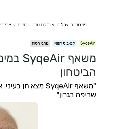
פורטל נכי צהל
אינדקס נותני שרותים
אביזרי
SyqeAir
קנאביס רפואי
נותני חסות
משאף ir
הביטחון
"משאף SyqeAir מצא 
שריפה בגרון"