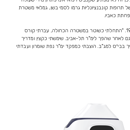
ל תרופות קונבנציונליות גרמו לסמי בשן, גמלאי משטרת
פחתת כאביו.
בשן התגייס למשטרה ב-1969 והשתחרר ב-1998. "התחלתי כשוטר במשטרה הכחולה, עברתי קורס
וגם לאחר שהפך לימ"ר תל-אביב. שימשתי כקצין ומדריך
 בבי״ס למג"ב. הוצבתי כמפקד ימ"ר נפת שומרון ועבדתי