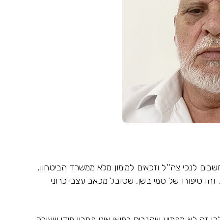
ים לנכי צה''ל וזכאים למימון מלא ממשרד הביטחון,
ף לקנביס רפואי. זהו סיפורו של סמי בשן, שסובל מכאב עצבי כרוני
כן זה לא מפתיע שקנביס רפואי אינו פתרון מידי שעולה