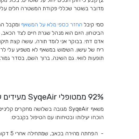
מדובר בשוטר שכללי פקודת המשטרה חלים עליו*
סמי קיבל
החזר כספי מלא על המשאף
ומקבל החז
אדם דתי. בבוקר אני לומד תורה, עושה קצת תיקונ
ריח של עישון. השימוש במשאף לא משפיע עלי לרע
תופעות לוואי. גם השינה, ברוך השם, בסדר גמור."
92% ממטופלי SyqeAir מעידים על שיפור באיכות החיים(1)
הוכחו יעילותו ובטיחותו עם הטיפול בקנביס:
- הפחתה מהירה בכאב, שמתחילה אחרי 5 דקות(2)