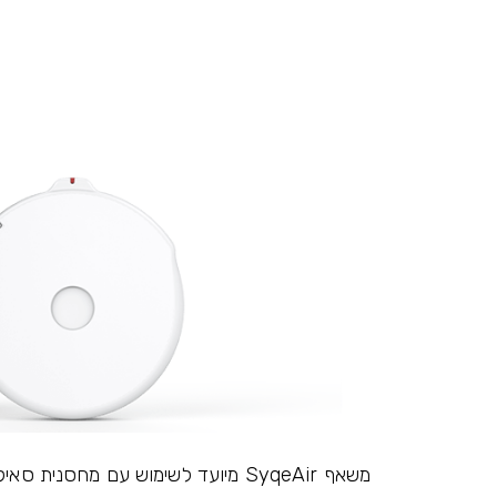
משאף SyqeAir מיועד לשימוש עם מחסנית סאיקי בלבד. לא ניתן להכניס לתוכה תפרחת אחרת או שמן.