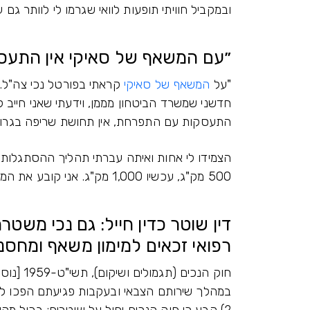
ובמקביל חוויתי תופעות לוואי שגרמו לי לוותר גם
״עם המשאף של סאיקי אין התעסק
"על
המשאף של סאיקי
קראתי בפורטל נכי צה"ל. 
התעסקות עם התפרחת, אין תחושת שריפה בגרון,
הצמידו לי אחות ואיתה עברתי תהליך ההסתגלות 
500 מק"ג, עכשיו 1,000 מק"ג. אני קובע את המינון במשאף בעצמי בלחיצת כפתור."
דין שוטר כדין חייל: גם נכי משט
רפואי זכאים למימון משאף ומחסנית Air
חוק הנכי
2) קבע כי חוק הנכים יחול על שוטרים; בכול מק