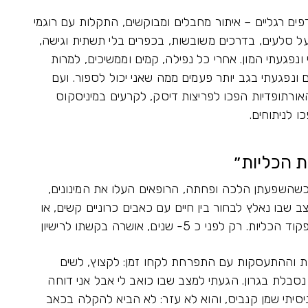
פים רגליים – איתור מחבלים ומבוקשים, התקלות עם רוגמי
 על סלעים, בדרכים משובשות, בכפרים בלי תשתית וגישה,
ונפגעתי המון. אחרי כל נפילה, קמים וממשיכים, למרות
ונפגעתי בגב יותר פעמים ממה שאני יכול לספור. ועם
אורתופדיות הפכו לפריצות דיסק, לקרעים במיניסקוס
ו לניתוחים.
ת הכליות״
כשהשפעתן הלכה ופחתה, הרופאים העלו את המינונים,
ב שבו נאלץ לבחור בין חיים עם כאבים כרוניים קשים, או
 כ 5- שנים, אושרה בקשתו לרישיון
ות וההתעסקות עם התפרחת לקחו זמן: לקצוץ, לשים
י נסבלת בגרון. הגעתי למצב שבו כואב לי אבל אני דוחה
יסיתי שמן קנביס, והוא לא עזר: לא הביא להקלה בכאב