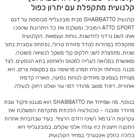
קלנועית מתקפלת עם יתרון כפול
קלנועית SHABBATTO מבית מובינגלייף מבוססת על דגם
ATTO SPORT המוביל, ומשלבת את כל היתרונות שהפכו
אותו לשם נרדף לחדשנות, נוחות ועצמאות. הקלנועית
מתקפלת במהירות לגודל מזוודת טרולי, נפתחת ונסגרת בתוך
שניות, מתפצלת לשני חלקים קלי משקל לנשיאה פשוטה,
ומאושרת במלואה לעלייה למטוס ולאחסון בתא הנוסעים. לצד
מבנה בטיחותי ויכולת תמרון מרשימה גם במקומות צרים, היא
מצוידת בצמיגים מיוחדים לנוחות נסיעה, תאורה קדמית
ואחורית, ריפוד מושב מהודר דמוי עור ושלט רחוק לנעילה.
בנוסף, מה שמייחד את SHABBATTO הוא מנגנון פיקוד שבת
מהודר ומובנה - טכנולוגיה הלכתית מתקדמת המשלבת את
עקרונות ה'גרמא' ו'שינוי הזרם הרציף'. בעוד שבחברות אחרות
התקנה חיצונית כזו עולה אלפי שקלים, במובינגלייף היא
כלולה כחלק אינטגרלי במחיר הקלנועית.