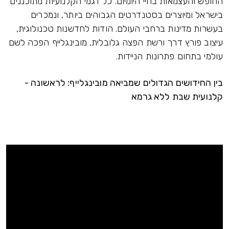
החופש והעצמאות בחיי היומיום. כל דגמי הקלנועיות מתוכננים
בישראל ומיוצרים בסטנדרטים הגבוהים ביותר, ונמכרים
בעשרות מדינות ברחבי העולם. הודות לחדשנות טכנולוגית,
עיצוב פורץ דרך ורשת הפצה גלובלית, מובינגלייף הפכה לשם
עולמי בתחום פתרונות הניידות.
בין החידושים הגדולים שמביאה מובינגלייף: לראשונה -
קלנועית שבת ללא גרמא