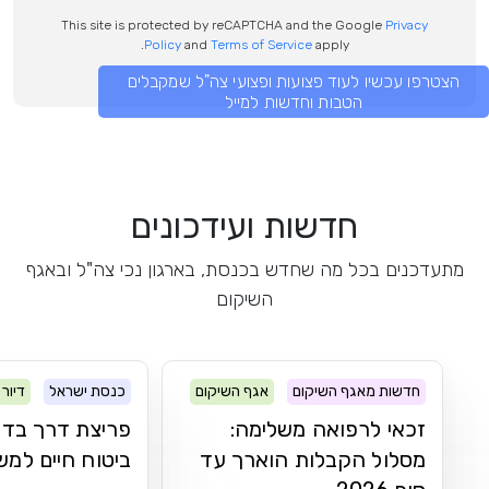
This site is protected by reCAPTCHA and the Google
Privacy
Policy
and
Terms of Service
apply.
הצטרפו עכשיו לעוד פצועות ופצועי צה"ל שמקבלים
הטבות וחדשות למייל
חדשות ועידכונים
מתעדכנים בכל מה שחדש בכנסת, בארגון נכי צה"ל ובאגף
השיקום
חדשות מאגף השיקום
אגף השיקום
כנסת ישראל
דיור
זכאי לרפואה משלימה:
פריצת דרך בדר
מסלול הקבלות הוארך עד
ביטוח חיים למ