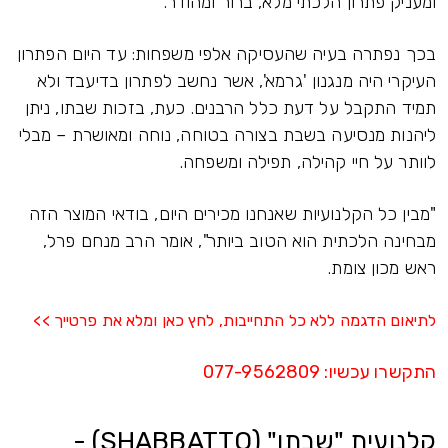
ומעניק פתרון הלכתי מלא, ברור ומהודר.
בכך נפתרה בעיה שהעסיקה אלפי משפחות: עד היום הפתרון
העיקרי היה מנגנון 'גרמא', אשר נחשב לפתרון בדיעבד ולא
תמיד התקבל על דעת כלל הרבנים. כעת, בזכות שבתו, ניתן
ליהנות מנסיעה בשבת בצורה בטוחה, נוחה ומאושרת – מבלי
לוותר על חיי קהילה, תפילה ומשפחה.
"מבין כל הקלנועיות שאנחנו מכירים היום, בודאי המוצר הזה
מבחינה הלכתית הוא הטוב ביותר", אומר הרב מנחם פרל,
ראש מכון צומת.
לתיאום הדגמה ללא כל התחייבות, לחץ כאן ומלא את פרטייך >>
התקשרו עכשיו
:
077-9562809
קלנועית "שבתו" (SHABBATTO) -