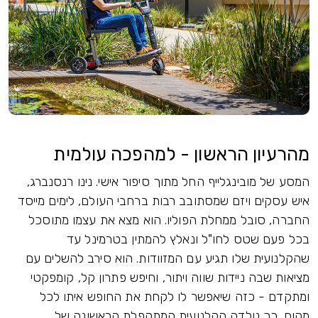
מהרעיון הראשון - למהפכה עולמית
המסע של מובינגלייף החל מתוך סיפור אישי. נינו רנסנברג,
איש עסקים ויזם שמסתובב רבות ברחבי העולם, לימים מייסד
החברה, סובל ממחלת הפוליו. הוא מצא את עצמו מתוסכל
בכל פעם שטס לחו"ל ונאלץ להמתין בטרמינל עד
שהקלנועית שלו תגיע עם המזוודות. הוא סירב להשלים עם
מציאות שבה ניידות שווה ויתור, וחיפש פתרון קל, קומפקטי
ומתקדם - כזה שיאפשר לו לקחת את החופש איתו לכל
מקום. כך נולדה הקלנועית המתקפלת הראשונה של