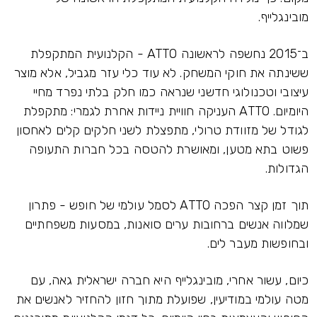
מובינגלייף.
ב־2015 נחשפה לראשונה ATTO - הקלנועית המתקפלת
ששינתה את חוקי המשחק. לא עוד כלי עזר מגביל, אלא מוצר
עיצובי וטכנולוגי חדשני שנראה כמו חלק בלתי נפרד מחיי
היומיום. ATTO העניקה חוויית ניידות אחרת לגמרי: מתקפלת
לגודל של מזוודת טרולי, מתפצלת לשני חלקים קלים לאחסון
פשוט בתא מטען, ומאושרת להטסה בכל חברות התעופה
הגדולות.
תוך זמן קצר הפכה ATTO לסמל עולמי של חופש - פתרון
שמלווה אנשים ברחובות ערים סואנות, במסעות משפחתיים
ובחופשות מעבר לים.
כיום, עשור אחרי, מובינגלייף היא חברה ישראלית גאה, עם
מטה עולמי במודיעין, שפועלת מתוך חזון להחזיר לאנשים את