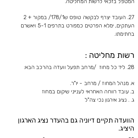
המטפל בזכאי לרשות המחליטה.
27. העובד יצרף לבקשה טופס ש178/1/ במקור + 2
העתקים, ימלא הפרטים כמפורט בתרפים 5-1 ויאשרם
בחתימתו.
רשות מחליטה :
28. ליד כל מחוז /מרחב תפעל וועדה בהרכב הבא:
א. מנהל המחוז / מרחב - יו"ר.
ב. עובד רווחה האחראי לענייני שיקום במחוז
ג. . נציג אירגון נכי צה"ל
הוועדה תקיים דיוניה גם בהעדר נציג הארגון
היציג.