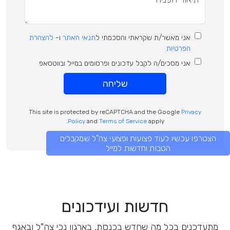
אני מאשר/ת שקראתי והסכמתי ל
תנאי האתר
ו-
להצהרת
הפרטיות
אני מסכים/ה לקבל עדכונים ופרסומים במייל ובווטסאפ
שליחה
This site is protected by reCAPTCHA and the Google
Privacy
Policy
and
Terms of Service
apply.
הצטרפו עכשיו לעוד פצועות ופצועי צה"ל שמקבלים
הטבות וחדשות למייל
חדשות ועידכונים
מתעדכנים בכל מה שחדש בכנסת, בארגון נכי צה"ל ובאגף