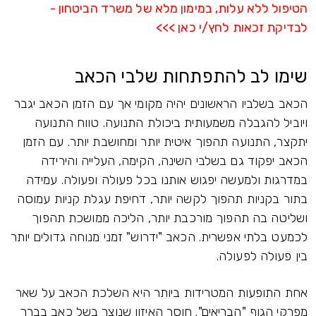
הטיפול ללא עלות, במימון מלא של משרד הביטחון -
לבדיקת זכאות לחץ/י כאן >>>
שימו לב להתפתחות שלבי הכאב
הכאב בשלביו הראשונים יהיה מקומי אך עם הזמן הכאב יגבר
ויוביל להגבלה משמעותית ביכולת התנועה. טווח התנועה
יתקצר, התנועה תהפוך איטית יותר ומחושבת יותר. עם הזמן
הכאב יפקוד גם בשלבי השינה, הקימה, העלייה והירידה
במדרגות ולמעשה יפגוש אותנו בכל פעולה ופעולה. עמידה
בתור בקניות תהפוך לקשה יותר, דחיפת עגלת קניות עמוסה
ושליטה בה תהפוך מורכבת יותר, הליכה ממושכת תהפוך
לכמעט בלתי אפשרית. הכאב "ידרוש" זמני מנוחה גדולים יותר
בין פעולה לפעולה.
אחת התופעות המטרידות ביותר היא השלכת הכאב על שאר
מפרקי הגוף "הבריאים". חוסר האיזון שנוצר בשל כאב בברך