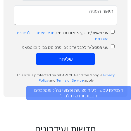
אני מאשר/ת שקראתי והסכמתי ל
תנאי האתר
ו-
להצהרת
הפרטיות
אני מסכים/ה לקבל עדכונים ופרסומים במייל ובווטסאפ
שליחה
This site is protected by reCAPTCHA and the Google
Privacy
Policy
and
Terms of Service
apply.
הצטרפו עכשיו לעוד פצועות ופצועי צה"ל שמקבלים
הטבות וחדשות למייל
חדשות ועידכונים