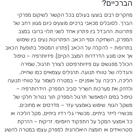
הברכיים?
מחקרים רבים בוצעו בעולם בכל הקשור לשיקום מפרקי
הברך. לסובלים מכאבי ברכיים מוצעים כיום מגוון רחב של
פתרונות. ההבדל בין פתרון אחד לשני תלוי ברובו במצב
המפרק, השחיקה וסף הכאב. הפתרונות נעים בין שימוש
בתרופות – להקלה על הכאב (פתרון המטפל בתופעת הכאב
אך אינו מונע הדרדרות המצב הקיים). פיזיותרפיה – טיפול
הכולל מפגשים עם פיזיותרפיסט לצורך תרגול, שמירה
והגדלה של טווחי תנועה. תרגילים עצמאיים כמו שחייה,
הליכה, רכיבה על אופניים – במטרה לשמור על טווחי תנועה
ולחזק את מערכות השריר סביב המפרק. הידרותרפיה –
טיפול במים המאפשר תרגול המפרק תוך נטרול חלקי של
משקל הגוף. שימוש באמצעי עזר – מדרסים או מחוכים,
מכשירי לייזר ביתיים, מכשירי גלי רדיו ביתיים, מקל הליכה או
כל אמצעי המקל על התפקוד היומיומי. זריקות – הזרקת
סטרואידים או חומצה היאלורונית למפרק עצמו במטרה להשיג