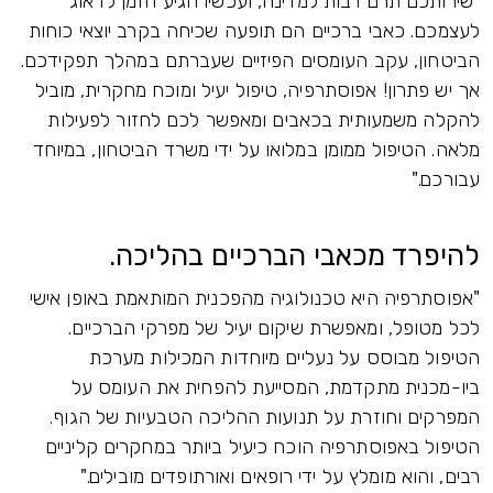
"שירותכם תרם רבות למדינה, ועכשיו הגיע הזמן לדאוג
לעצמכם. כאבי ברכיים הם תופעה שכיחה בקרב יוצאי כוחות
הביטחון, עקב העומסים הפיזיים שעברתם במהלך תפקידכם.
אך יש פתרון! אפוסתרפיה, טיפול יעיל ומוכח מחקרית, מוביל
להקלה משמעותית בכאבים ומאפשר לכם לחזור לפעילות
מלאה. הטיפול ממומן במלואו על ידי משרד הביטחון, במיוחד
עבורכם."
להיפרד מכאבי הברכיים בהליכה.
"אפוסתרפיה היא טכנולוגיה מהפכנית המותאמת באופן אישי
לכל מטופל, ומאפשרת שיקום יעיל של מפרקי הברכיים.
הטיפול מבוסס על נעליים מיוחדות המכילות מערכת
ביו-מכנית מתקדמת, המסייעת להפחית את העומס על
המפרקים וחוזרת על תנועות ההליכה הטבעיות של הגוף.
הטיפול באפוסתרפיה הוכח כיעיל ביותר במחקרים קליניים
רבים, והוא מומלץ על ידי רופאים ואורתופדים מובילים."