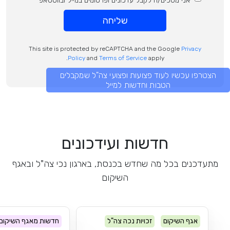
אני מסכים/ה לקבל עדכונים ופרסומים במייל ובווטסאפ
שליחה
This site is protected by reCAPTCHA and the Google
Privacy
Policy
and
Terms of Service
apply.
הצטרפו עכשיו לעוד פצועות ופצועי צה"ל שמקבלים
הטבות וחדשות למייל
חדשות ועידכונים
מתעדכנים בכל מה שחדש בכנסת, בארגון נכי צה"ל ובאגף
השיקום
אגף השיקום
זכויות נכה צה"ל
חדשות מאגף השיקום