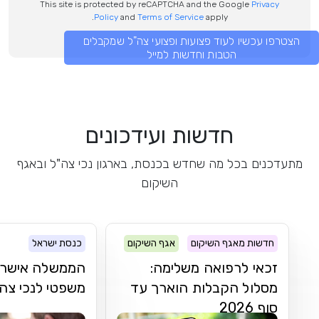
This site is protected by reCAPTCHA and the Google
Privacy
Policy
and
Terms of Service
apply.
הצטרפו עכשיו לעוד פצועות ופצועי צה"ל שמקבלים
הטבות וחדשות למייל
חדשות ועידכונים
מתעדכנים בכל מה שחדש בכנסת, בארגון נכי צה"ל ובאגף
השיקום
חדשות מאגף השיקום
אגף השיקום
כנסת ישראל
זכאי לרפואה משלימה:
הממשלה אישרה פ
מסלול הקבלות הוארך עד
משפטי לנכי צה
סוף 2026