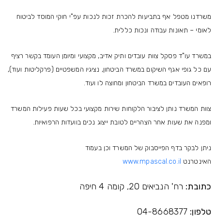
משרדנו מטפל אף בתביעות להכרת זכות לנכות עפ"י חוקי המוסד לביטוח
לאומי – תאונות עבודה ונכות כללית.
במשרד עו"ד פסקל צוות עובדים ותיק אדיב, מקצועי ומיומן העומד בקשר רציף
עם כל גופי אגף השיקום במשרד הביטחון, נציגיו המשפטיים (פרקליטות ועוד),
רופאים העובדים במשרד הביטחון ומחוצה לו ועוד.
צוות המשרד נותן לציבור הלקוחות שירות מקצועי בכל שעות פעילות המשרד
ומפנה את שעות אחר הצהריים לטובת ייצוג נכים בוועדות הרפואיות.
ניתן לבקר בדף הפייסבוק של המשרד וכן בעמוד
האינטרנט
www.mpascal.co.il
כתובת:
רח' הנביאים 20, קומה 4 חיפה
טלפון:
04-8668377