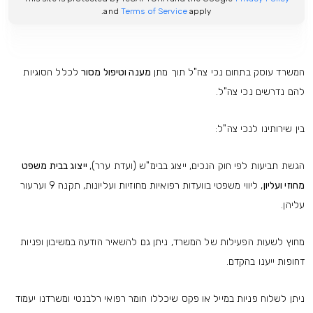
and
Terms of Service
apply.
המשרד עוסק בתחום נכי צה"ל תוך מתן
מענה וטיפול מסור
לכלל הסוגיות
להם נדרשים נכי צה"ל.
בין שירותינו לנכי צה"ל:
הגשת תביעות לפי חוק הנכים, ייצוג בבימ"ש (ועדת ערר),
ייצוג בבית משפט
מחוזי ועליון
, ליווי משפטי בוועדות רפואיות מחוזיות ועליונות, תקנה 9 וערעור
עליהן.
מחוץ לשעות הפעילות של המשרד, ניתן גם להשאיר הודעה במשיבון ופניות
דחופות ייענו בהקדם.
ניתן לשלוח פניות במייל או פקס שיכללו חומר רפואי רלבנטי ומשרדנו יעמוד