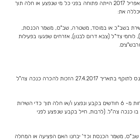
הזכות לבקש הכרה כנכה צה"ל עד תאריך 27 באפריל 2017 הייתה פתוחה בפני כל מי שנפצע או חלה תוך
שכללה את:
 ששירת בשב"כ או במוסד, משטרה, שב"ס, משמר הכנסת,
 לוחמי צד"ל (צבא דרום לבנון), אזרחים שפגעו בפעילות
רבש"צים.
בעקבות תיקון 29 לחוק (שנקרא: תיקון גורן) שנכנס לתוקף בתאריך 27.4.2017 הזכות להכרה כנכה צה"ל
(א) חייל בשירות חובה, מילואים או חייל שנמצא פחות מ- 6 חודשים בקבע ונפצע ו/או חלה תוך כדי השירות
 בו כנכה צה"ל. (לרבות, חייל בקבע שנפצע לפני
, שב"ס, משמר הכנסת וכד' יבחנו האם הפציעה או המחלה