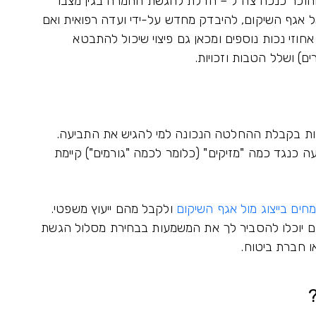
והוכר כנכה צה"ל – הדלת להגשת החמרה בגין מצבו
אל אגף השיקום, להיבדק מחדש על-ידי ועדה רפואית ואם
חוזי נכות נוספים ומכאן גם פיצוי שיכול להתבטא
ים) ושלל הטבות וזכויות.
בות בקבלת ההחלטה הנכונה למי להגיש את התביעה.
ה כנגד כמה "מזיקים" (כלומר לכמה "גורמים") קיימת
מחים בייצוג מול אגף השיקום
ולקבל מהם ייעוץ משפטי.
ום יוכלו להסביר לך את המשמעות בבחירת מסלול הגשת
ו חברת ביטוח.