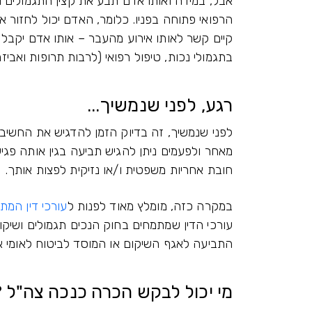
אבל, במידה ואותו אדם תבע את קצין התגמולים 
הרפואי פתוחה בפניו. כלומר, האדם יכול לחזור 
קיים קשר לאותו אירוע מהעבר – אותו אדם יקבל א
בתגמולי נכות, טיפול רפואי (לרבות תרופות ואביזר
רגע, לפני שנמשיך...
לפני שנמשיך, זה בדיוק הזמן להדגיש את החשי
מאחר ולפעמים ניתן להגיש תביעה בגין אותה פגיע
חובת אחריות משפטית ו/או נזיקית לפצות אותך.
במקרה כזה, מומלץ מאוד לפנות ל
עורכי דין המת
עורכי הדין שמתמחים בחוק הנכים תגמולים ושיק
התביעה לאגף השיקום או המוסד לביטוח לאומי א
מי יכול לבקש הכרה כנכה צה"ל ?