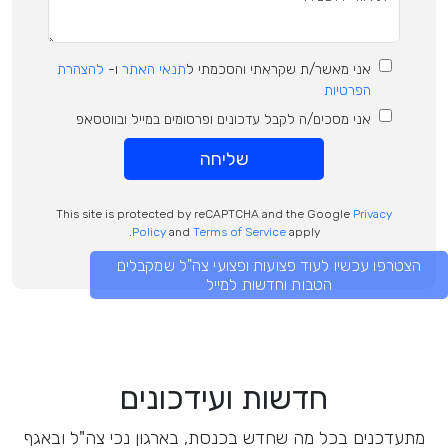
אני מאשר/ת שקראתי והסכמתי ל
תנאי האתר
ו-
להצהרת
הפרטיות
אני מסכים/ה לקבל עדכונים ופרסומים במייל ובווטסאפ
שליחה
This site is protected by reCAPTCHA and the Google
Privacy
Policy
and
Terms of Service
apply.
הצטרפו עכשיו לעוד פצועות ופצועי צה"ל שמקבלים
הטבות וחדשות למייל
חדשות ועידכונים
מתעדכנים בכל מה שחדש בכנסת, בארגון נכי צה"ל ובאגף