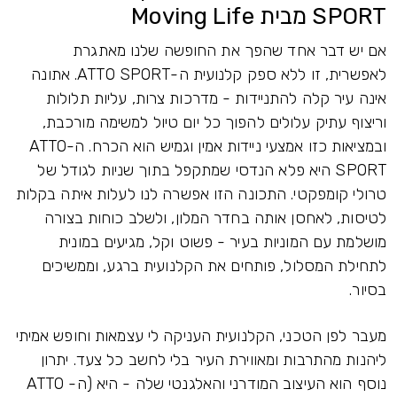
SPORT מבית Moving Life
אם יש דבר אחד שהפך את החופשה שלנו מאתגרת
לאפשרית, זו ללא ספק קלנועית ה-ATTO SPORT. אתונה
אינה עיר קלה להתניידות - מדרכות צרות, עליות תלולות
וריצוף עתיק עלולים להפוך כל יום טיול למשימה מורכבת,
ובמציאות כזו אמצעי ניידות אמין וגמיש הוא הכרח. ה-ATTO
SPORT היא פלא הנדסי שמתקפל בתוך שניות לגודל של
טרולי קומפקטי. התכונה הזו אפשרה לנו לעלות איתה בקלות
לטיסות, לאחסן אותה בחדר המלון, ולשלב כוחות בצורה
מושלמת עם המוניות בעיר - פשוט וקל, מגיעים במונית
לתחילת המסלול, פותחים את הקלנועית ברגע, וממשיכים
בסיור.
מעבר לפן הטכני, הקלנועית העניקה לי עצמאות וחופש אמיתי
ליהנות מהתרבות ומאווירת העיר בלי לחשב כל צעד. יתרון
נוסף הוא העיצוב המודרני והאלגנטי שלה - היא (ה- ATTO