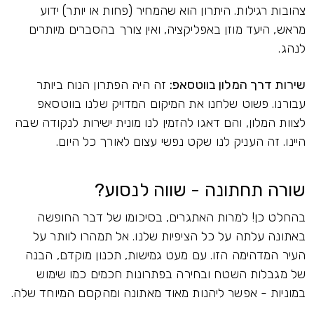
צהובות רגילות. היתרון הוא שהמחיר (פחות או יותר) ידוע
מראש, היעד מוזן באפליקציה, ואין צורך בהסברים מיותרים
לנהג.
שירות דרך המלון בווטסאפ:
זה היה הפתרון הנוח ביותר
עבורנו. פשוט שלחנו את המיקום המדויק שלנו בווטסאפ
לצוות המלון, והם דאגו להזמין לנו מונית ישירות לנקודה שבה
היינו. זה העניק לנו שקט נפשי עצום לאורך כל היום.
שורה תחתונה - שווה לנסוע?
בהחלט כן! למרות האתגרים, בסיכומו של דבר החופשה
באתונה עלתה על כל הציפיות שלנו. אל תמהרו לוותר על
העיר המדהימה הזו. עם מעט גמישות, תכנון מוקדם, הבנה
של מגבלות השטח ובחירה בפתרונות חכמים כמו שימוש
במוניות - אפשר ליהנות מאוד מאתונה ומהקסם המיוחד שלה.