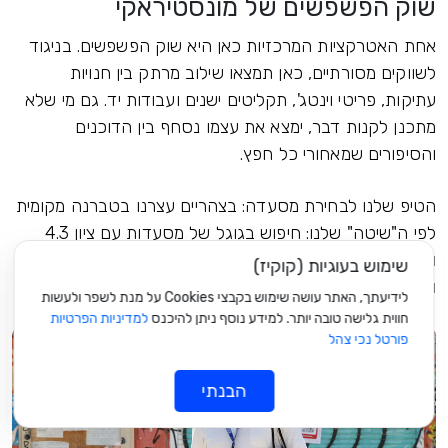
שוק הפשפשים של מונסטיראקי
אחת האטרקציות המרכזיות כאן היא שוק הפשפשים. בניגוד
לשווקים מסורתיים, כאן תמצאו שילוב מרתק בין חנויות
עתיקות, פריטי וינטג', תקליטים ישנים ועבודות יד. גם מי שלא
מתכנן לקנות דבר, ימצא את עצמו נסחף בין הדוכנים
והסיפורים שמאחורי כל חפץ.
הטיפ שלנו לבחירת מסעדה: בצהריים עצרנו בטברנה מקומית
לפי ה"שיטה" שלנו: חיפוש בגוגל של מסעדות עם ציון 4.3
ומעלה ומאות ביקורות. השיטה הזו מעולם לא אכזבה אותנו,
שימוש בעוגיות (קוקיז)
וגם הפעם זכינו לאוכל יווני משובח ושירות אדיב.
לידיעתך, האתר עושה שימוש בקבצי Cookies על מנת לשפר ולעשות
חווית גלישה טובה יותר. למידע נוסף ניתן להיכנס
למדיניות הפרטיות
פורטל נכי צהל
הבנתי