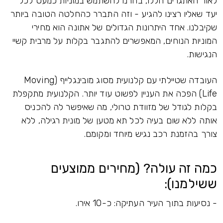
לאור האתגרים הללו, בחרנו להשתמש במוניות כמעט לכל
יעד שאליו רצינו להגיע - וזה התברר כהחלטה הטובה ביותר
שקיבלנו. אחד היתרונות הגדולים של אתונה הוא מחירי
המוניות הנוחים, המאפשרים להתגבר בקלות על מרבית קשיי
הנגישות.
העובדה שטיילתי עם קלנועית מסוג מובינגלייף (Moving
Life) הפכה את העניין לפשוט עוד יותר. הקלנועית מתקפלת
בקלות לגודל של מזוודת טרולי, מה שאיפשר לה להכניס
אותה ללא שום בעיה לכל תא מטען של מונית רגילה, ללא
צורך בהזמנת רכב נגיש מיוחד ומקומם.
כמה זה עולה? (מחירים ממוצעים
ששילמנו):
- נסיעות בתוך העיר העתיקה: כ-10 אירו.