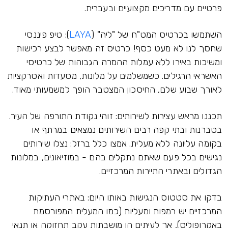
פרטיים עם מדריכים מקצועיים ובעברית.
השתמשו בכרטיס המט"ח של "ליה" (
LAYA
): טיפ פיננסי
שחסך לנו לא מעט כסף! כרטיס זה מאפשר לבצע רכישות
ומשיכות באירו ללא עמלות ההמרה הגבוהות של כרטיסי
האשראי הרגילים. כשמשלמים על מלונות, מסעדות ואטרקציות
לאורך שבוע שלם, החיסכון המצטבר הופך למשמעותי מאוד.
תכננו מראש עצירות לשירותים: זוהי נקודת התורפה של העיר.
בטברנות ובתי קפה רבים השירותים נמצאים במרתף או
בקומה עליונה ללא מעלית. אמצו כלל ברזל: נצלו שירותים
נגישים בכל פעם שאתם נתקלים בהם - במוזיאונים, במלונות
הגדולים ובאתרי התיירות המרכזיים.
בדקו את סטטוס הנגישות באותו היום: באתרי העתיקות
המרכזיים יש רמפות ומעליות (כמו המעלית המפורסמת
באקרופוליס), אך לעיתים הן מושבתות עקב תחזוקה או תנאי