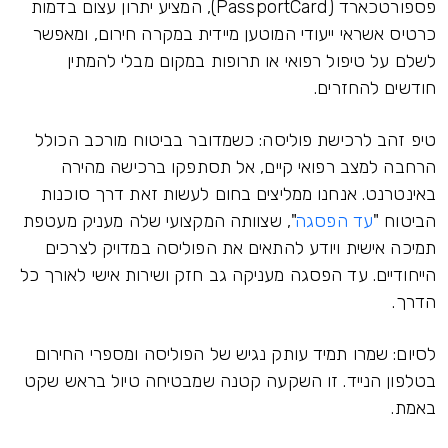
פספורטכארד (PassportCard), המציע יתרון עצום בדמות
כרטיס אשראי ייעודי המוטען מיידית במקרה חירום, ומאפשר
לשלם על טיפול רפואי או תרופות במקום מבלי להמתין
חודשים להחזרים.
טיפ זהב לרכישת פוליסה: כשמדובר בביטוח מורכב הכולל
הרחבה למצב רפואי קיים, אל תסתפקו ברכישה מהירה
באינטרנט. אנחנו ממליצים בחום לעשות זאת דרך סוכנות
הביטוח "
עד הפסגה
", שצוותה המקצועי שלה מעניק מעטפת
תמיכה אישית ויודע להתאים את הפוליסה במדויק לצרכים
הייחודיים. עד הפסגה מעניקה גב חזק ושירות אישי לאורך כל
הדרך.
לסיום: שמרו תמיד עותק נגיש של הפוליסה ומספרי החירום
בטלפון הנייד. זו השקעה קטנה שמבטיחה טיול בראש שקט
באמת.