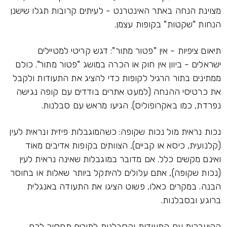
מצוינת הנחה באתר האינטרנט - לעיתים קרובות תגלו שישנן
הנחות "שקטות" בקופות עצמן.
תיאום ציפיות - אין "פטור מתור": דגש קריטי למטיילים
ישראלים - ביוון אין חוק או הכרה במושג "פטור מתור". כולם
ממתינים בתור הרגיל לקופות כדי להציג את התעודות ולקבל
את כרטיסי ההנחה (למעט אתרים בודדים עם קופה נגישה
נפרדת, כמו באקרופוליס). הגיעו מראש עם סבלנות.
נכות נראית מול נכות שקופה: כשהמוגבלות פיזית ונראית לעין
(קלנועית, כיסא או קביים), הצוותים בקופות אדיבים מאוד
ואינם מקשים כלל. אם מדובר במוגבלות שאינה נראית לעין
(נכות שקופה), אתם עלולים להיתקל ביותר שאלות או בחוסר
הבנה. במקרים כאלו, פשוט הציגו את התעודה באנגלית
ברוגע ובסבלנות.
ההיערכות עם התעודות והסבלנות לתורים תחסוך לכם