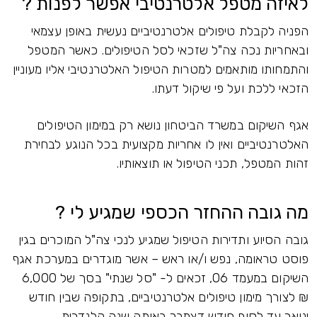
לאיזה מטפל אלטרנטיבי אפשר לפנות ?
הפניה לקבלת טיפולים אלטרנטיביים נעשית באופן עצמאי
ובאחריות נכה צה"ל שזכאי לסל הטיפולים. כאשר המטפל
והתמחותו מותאמים למטרות הטיפול האלטרנטיבי אליו מעוניין
הזכאי ללכת ועל פי שיקול דעתו.
אגף השיקום במשרד הביטחון נושא רק במימון הטיפולים
האלטרנטיביים ואין לו אחריות מקצועית בכל הנוגע לבחירת
זהות המטפל, תכני הטיפול או תוצאותיו.
מה גובה ההחזר הכספי שמגיע לי ?
גובה הסיוע ותדירות הטיפול שמגיע לנכי צה"ל המוכרים בגין
פוסט טראומה, נפש ו/או ראש – אשר מוגדרים במערכת אגף
השיקום במעמד 06, זכאים ל- "סל שנתי" בסך של 6,000
₪ לצורך מימון טיפולים אלטרנטיביים, בתקופה שבין חודש
ינואר עד לסוף חודש דצמבר באותה שנה קלנדרית.