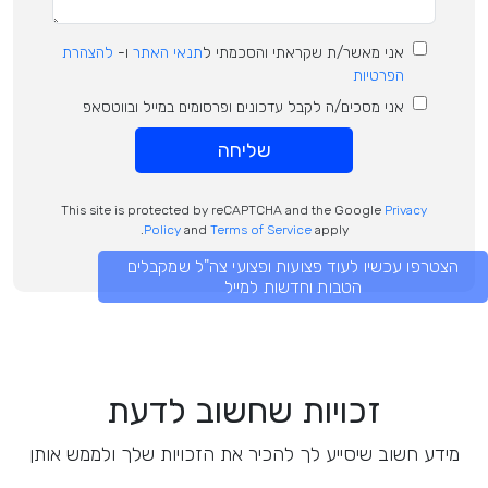
אני מאשר/ת שקראתי והסכמתי ל
תנאי האתר
ו-
להצהרת
הפרטיות
אני מסכים/ה לקבל עדכונים ופרסומים במייל ובווטסאפ
שליחה
This site is protected by reCAPTCHA and the Google
Privacy
Policy
and
Terms of Service
apply.
הצטרפו עכשיו לעוד פצועות ופצועי צה"ל שמקבלים
הטבות וחדשות למייל
זכויות שחשוב לדעת
מידע חשוב שיסייע לך להכיר את הזכויות שלך ולממש אותן