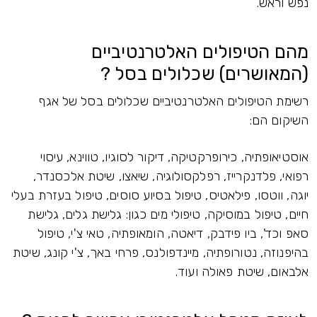
נפש וראש.
מהם הטיפולים האלטרנטיביים
(המאושרים) שכלולים בסל ?
רשימת הטיפולים האלטרנטיביים שכלולים בסל של אגף
השיקום הם:
אוסטיאופתיה, כירופרקטיקה, דיקור לסוגיו, טווינא, עיסוי
רפואי, פלדנקרייז, רפלקסולוגיה, שיאצו, שיטת אלכסנדר,
יוגה, ווטסו, פילאטיס, טיפול בסיוע סוסים, טיפול בעזרת בעלי
חיים, טיפול במוסיקה, טיפולי מים כגון: גלישת גלים, גלישת
סאפ וכד', ביו פידבק, דיאטה, הומאופתיה, טאי צ'י, טיפול
בהיפנוזה, נטורופתיה, מיינדפולנס, פרחי באך, צ'י קונג, שיטת
אלבאום, שיטת פאולה ועוד.