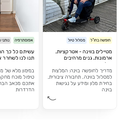
חופשה בחו"ל
מסלול טיול
אפוסתרפיה
נותני 
מטיילים בווינה - אטרקציות,
עשיתם כל כך הרב
ארמונות, גנים מרהיבים
תנו לנו לשחרר 
וקלאסיקה
הברכיים
מדריך לחופשה בוינה: המלצות
במימון מלא של מש
למסלול בווינה, תחבורה ציבורית,
טיפול מוכח מחקר
בחירת מלון ומידע על נגישות
אתכם מכאב הברכי
בוינה
הדרדרות