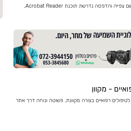
הטופס בפורטל נכי צה"ל הוא בפורמט PDF, ולשם צפייה והדפסה נדרשת תוכנת Acrobat Reader,
איים - מקוון
יפולים רפואיים בצורה מקוונת, פשוטה ונוחה דרך אתר