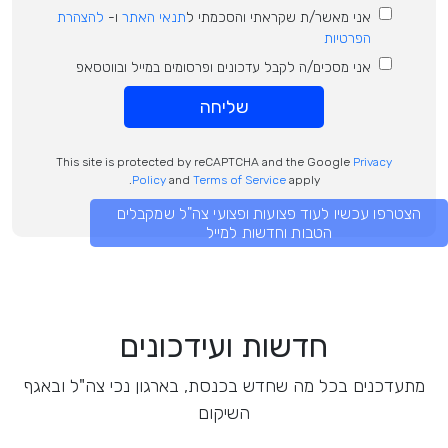
אני מאשר/ת שקראתי והסכמתי ל
תנאי האתר
ו-
להצהרת
הפרטיות
אני מסכים/ה לקבל עדכונים ופרסומים במייל ובווטסאפ
שליחה
This site is protected by reCAPTCHA and the Google
Privacy
Policy
and
Terms of Service
apply.
הצטרפו עכשיו לעוד פצועות ופצועי צה"ל שמקבלים
הטבות וחדשות למייל
חדשות ועידכונים
מתעדכנים בכל מה שחדש בכנסת, בארגון נכי צה"ל ובאגף
השיקום