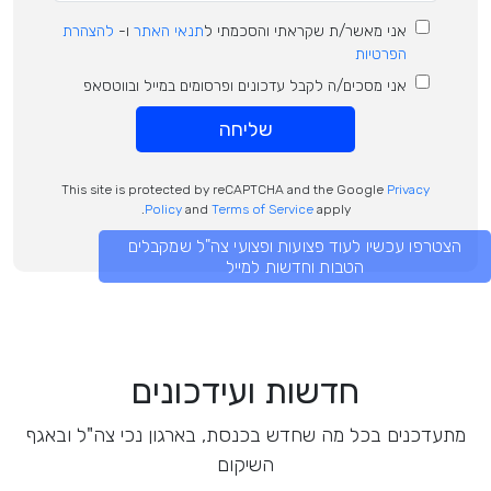
אני מאשר/ת שקראתי והסכמתי ל
תנאי האתר
ו-
להצהרת
הפרטיות
אני מסכים/ה לקבל עדכונים ופרסומים במייל ובווטסאפ
שליחה
This site is protected by reCAPTCHA and the Google
Privacy
Policy
and
Terms of Service
apply.
הצטרפו עכשיו לעוד פצועות ופצועי צה"ל שמקבלים
הטבות וחדשות למייל
חדשות ועידכונים
מתעדכנים בכל מה שחדש בכנסת, בארגון נכי צה"ל ובאגף
השיקום