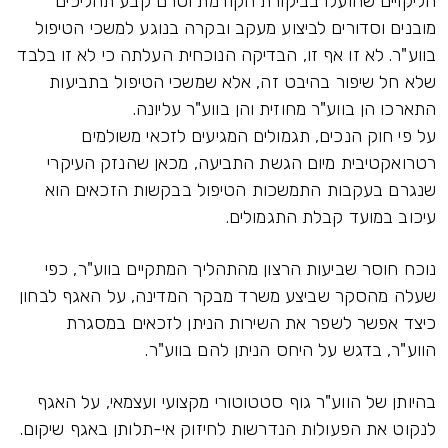
הליקויים שהועלו בביקורת הקודמת וטרם קבע תהליכים
מובנים וסדורים לביצוע מעקב ובקרה בנוגע למשכי הטיפול
בווע"ר. לא זו אף זו, הבדיקה הנוכחית העלתה כי לא זו בלבד
שלא חל שיפור בהיבט זה, אלא שמשכי הטיפול בתביעות
התארכו הן בווע"ר מחוזית והן בווע"ר עליונה.
על פי חוק הנכים, תגמולים המגיעים לזכאי משולמים
רטרואקטיבית מיום הגשת התביעה, מכאן שהנזק העיקרי
שנגרם בעקבות התמשכות הטיפול בבקשות הזכאים הוא
עיכוב במועד קבלת התגמולים.
נוכח חוסר שביעות הרצון מהתהליך המתקיים בווע"ר, כפי
שעלה מהסקר שביצע משרד מבקר המדינה, על האגף לבחון
כיצד אפשר לשפר את השירות הניתן לזכאים במסגרת
הווע"ר, בדגש על היחס הניתן להם בווע"ר.
בהיותן של הווע"ר גוף סטטוטורי מקצועי ועצמאי, על האגף
לנקוט את הפעולות הנדרשות לחיזוק אי-תלותן באגף שיקום.