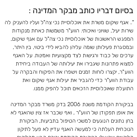
בסיום דבריו כותב מבקר המדינה :
".. אגף שיקום משרת את אוכלוסיית נכי צה"ל ועליו להעניק לה
שירות יעיל, שוויוני ואיכותי. הווע"ר משמשות כאחת מנקודות
המפגש הראשונות של אוכלוסיית נכי צה"ל עם אגף שיקום,
ובמסגרת פעילותן שומה עליהן להביא לידי ביטוי, בין היתר,
ערכים של כבוד ורגישות לצד מקצועיות ואמינות. על האגף
למצוא פתרונות שיגבירו את יעילותה של העבודה ביחידת
הווע"ר, יקצרו לוחות זמנים וישפרו את הפיקוח והבקרה על
עבודת הווע"ר כדי להגביר את יעילות אגף שיקום ואת
התועלת שאוכלוסיית הזכאים תוכל להפיק ממנו.
בביקורת הקודמת משנת 2006 בדק משרד מבקר המדינה
את אופן תפקודן של הווע"ר , ואף שכבר אז צוין שהאגף לא
בחן נתונים הנוגעים למשכי הטיפול בתביעות, הביקורת
הנוכחית העלתה כי למעשה האגף עדיין לא פעל לתיקון