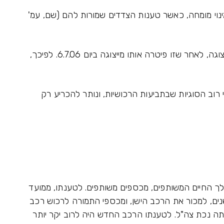
נוי מומחה, כאשר טענות הצדדים שמורות להם (שם, עמ'
8. יצויין, כי ביום 31.7.06, ב"כ הנתבעת שוחרר מייצוגה, לאחר שזו פיטרה אותו מייצוגה ביום 6.7.06. לפיכך,
 רוב הסוגיות שבתביעות הרכושיות, ונותר להכריע רק
ך החיים המשותפים, מכספים משותפים. לטענתו, ממועד
ים, למכור את הרכב הישן, ומכספי התמורה לרכוש רכב
ה נכת צה"ל. לטענתו הרכב החדש היה לרוב יקר יותר