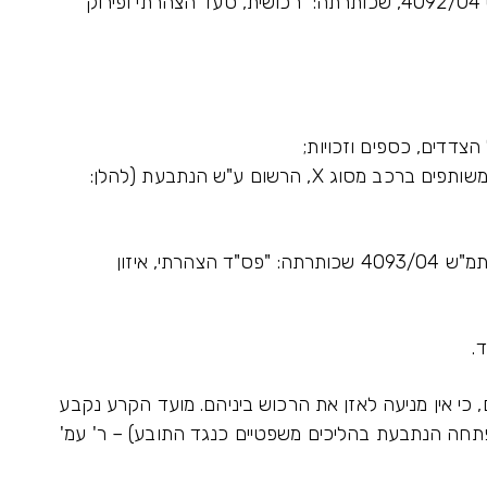
4. ביום 9.2.04 הגיש התובע את התביעה בתמ"ש 4092/04, שכותרתה: "רכושית, סעד הצהרתי ופירוק
צדדים, כספים וזכויות;
ד. ליתן פס"ד הצהרתי, לפיו הצדדים הנם בעלים משותפים ברכב מסוג X, הרשום ע"ש הנתבעת (להלן:
5. ביום 22.4.04 הגישה הנתבעת את התביעה בתמ"ש 4093/04 שכותרתה: "פס"ד הצהרתי, איזון
8.7 הוסכם בין הצדדים, כי אין מניעה לאזן את הרכוש ביניהם. מועד הקרע נקבע
ה, ליום 19.1.04 (המועד בו פתחה הנתבעת בהליכים משפטיים כנגד התובע) – ר' עמ'