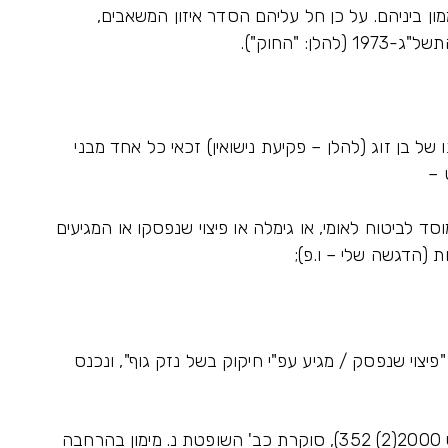
198 ולא עשו הסכם ממון ביניהם. על כן חל עליהם הסדר איזון המשאבים,
: "החוק").
 של בן זוג (להלן – פקיעת נישואין) זכאי כל אחד מבני
 –
סד לביטוח לאומי, או גימלה או פיצוי שנפסקו או המגיעים
ת (הדגשה שלי – ו.פ);
"פיצוי שנפסק / מגיע עפ"י חיקוק בשל נזק גוף", ונכנס
15. בתמ"ש 14700/97 פלונית נ' אלמוני (תק-מש 2000(2) 352), סוקרת כב' השופטת נ. מימון בהרחבה