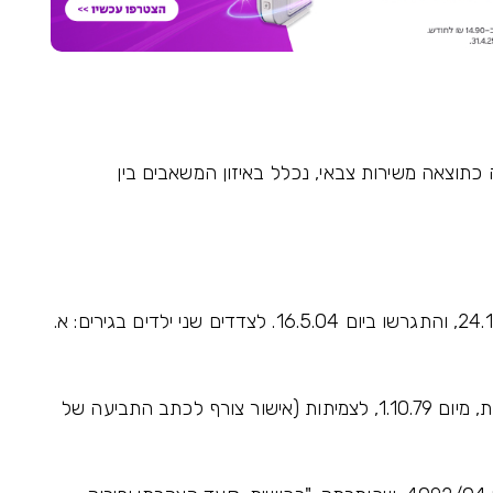
 כתוצאה משירות צבאי, נכלל באיזון המשאבים בין
2. התובע והנתבעת נישאו זל"ז כדמו"י ביום 24.10.82, והתגרשו ביום 16.5.04. לצדדים שני ילדים בגירים: א.
3. הנתבעת הוכרה כנכת צה"ל בשיעור 88% נכות, מיום 1.10.79, לצמיתות (אישור צורף לכתב התביעה של