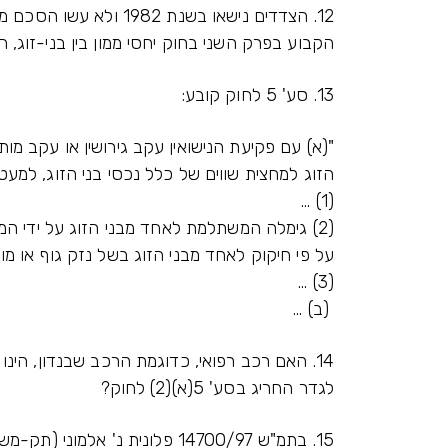
12. הצדדים נישאו בשנת 2
הקבוע בפרק השני בחוק יחסי ממון בין בני-זוג, התשל"ג-1973 (להלן
13. סע' 5 לחוק קובע:
"(א) עם פקיעת הנישואין עקב גירושין או עקב מותו
הזוג למחצית שווים של כלל נכסי בני הזוג, למעט
(1) ...
(2) גימלה המשתלמת לאחד מבני הזוג על ידי המו
על פי חיקוק לאחד מבני הזוג בשל נזק גוף או מוו
(3) ...
(ב) ...
14. האם רכב רפואי, כדוגמת הרכב שבנדון, הינו 
לגדר החריג בסע' 5(א)(2) לחוק?