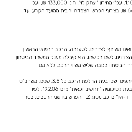
ו. התובע טען בסיכומיו, כי שווי הרכב נכון ליום 1.1.06, עפ"י מחירון "יצחק לוי", הינו 133,000 ₪, ועל
הנתבעת לשלם לו מחצית מסכום זה, קרי 66,500 ₪, בצירוף הפרשי הצמדה וריבית ממועד הקרע ועד
ואינו משותף לצדדים. לטענתה, הרכב הרפואי הראשון
תיים לפני נישואי הצדדים. לשם רכישתו, היא קיבלה מענק ממשרד הביטחון
רד הביטחון בגובה שליש משווי הרכב, ללא מס.
ב. לטענתה, הרכב לא מומן באמצעות כספים משותפים, שכן בעת החלפת הרכב כל 3.5. שנים, משהב"ט
משלים את החסר. לתמיכה בטענתה, צרפה הנתבעת לסיכומיה "תחשיב זכאית" מיום 19.2.06, לפיו
הנתבעת החליפה את הרכב שבנדון בעסקת "טרייד-אין" ברכב מסוג Z. ההפרש בין שני הרכבים, בסך