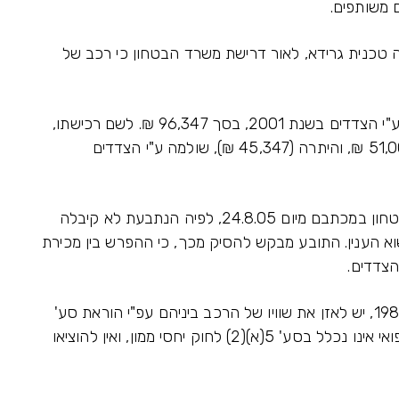
 משותפים.
 טכנית גרידא, לאור דרישת משרד הבטחון כי רכב של
ג. אשר לרכב שבנדון טוען התובע, כי הוא נרכש ע"י הצדדים בשנת 2001, בסך 96,347 ₪. לשם רכישתו,
הצדדים מכרו רכב רפואי קודם מסוג Y, בסך 51,000 ₪, והיתרה (45,347 ₪), שולמה ע"י הצדדים
ד. התובע סומך את טענתו על תשובת משרד הבטחון במכתבם מיום 24.8.05, לפיה הנתבעת לא קיבלה
א הענין. התובע מבקש להסיק מכך, כי ההפרש בין מכירת
צדדים.
ה. לטענת התובע, הואיל והצדדים נישאו בשנת 1982, יש לאזן את שוויו של הרכב ביניהם עפ"י הוראת סע'
5 לחוק יחסי ממון בין בני זוג. לטענתו, הרכב הרפואי אינו נכלל בסע' 5(א)(2) לחוק יחסי ממון, ואין להוציאו