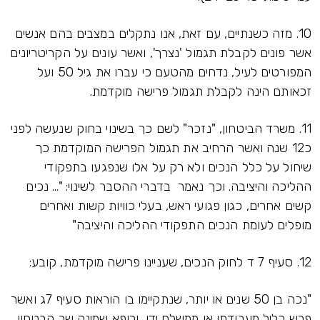
10. מזה כשנתיים, עם זאת, אנו נתקלים במצבים בהם אנשים
אשר פונים לקבלת תגמול 'נצרך', ואשר עונים על הקריטריונים
המפורטים לעיל, נדחים מהטעם כי עברו את גיל 50 ועל
זכאותם הינה לקבלת תגמול פרישה מוקדמת.
11. משרד הביטחון, "נזכר" לשם כך בשינוי בחוק שנעשה לפני
כ12 שנה ואשר הרחיב את תגמול הפרישה המוקדמת כך
שיחול על כלל הנכים ולא רק על אלו שנפגעו בתפקודי
ההליכה והיציבה. וכך נאמר בדברי ההסבר לשינוי: "... נכים
קשים אחרים, כגון פגועי ראש, בעלי כוויות קשות ואחרים
מופלים לעומת הנכים התפקודי ההליכה והיציבה"
12. סעיף 7 ד לחוק הנכים, שעניינו פרישה מוקדמת, קובע:
"נכה בן 50 שנים או יותר, שנתקיימו בו הוראות סעיף 7ג ואשר
פרש כליל מעבודתו או ממשלח ידו, ורופא שמינה שר הבטחון