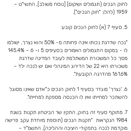
לחוק הנכים (תגמולים ושיקום) [נוסח משולב], התשי"ט –
1959 (להלן: "חוק הנכים").
5. סעיף 7 (א) לחוק הנכים קובע:
"נכה שדרגת נכותו אינה פחותה מ- 50% והוא נצרך, ישולמו
לו - במקום התגמולים האמורים בסעיפים 5 ו- 6 – 145.4%
מסך כל המשכורת המשתלמת לעובד המדינה שדרגת
משכורתו היא 22 של הדירוג המינהלי ואם יש לנכה ילד –
161.6% מהדרגה הקובעת".
6. 'נצרך' מוגדר בסעיף 1 לחוק הנכים כ"אדם שאינו מסוגל
להשתכר למחייתו ואין לו הכנסה מספקת למחייתו".
7. מתוקף סעיף זה בחוק, התקין שר הביטחון תקנות בשנת
1984 הנקראות "תקנות הנכים (תוספת מיוחדת עקב פרישה
מוקדמת לנכה בתפקודי היציבה וההליכה), התשמ"ד –