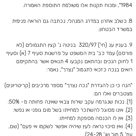
1984", ומכוח תקנות אלו משולמת התוספת האמורה.
8. כשלב אחרון במדרג המנהלי, נכתבה גם הוראה פנימית
במשרד הבטחון.
9. בעניין ענ (חי') 320/97 בניטה נ' קצין התגמולים (לא
פורסם) עמד כב' בית המשפט על פרשנות סעיף 7 (א) וסעיף
1 לחוק הנכים ובהתאם נקבעו 4 תנאים אשר בהתקיימם
רואים בנכה כזכאי לתגמול "נצרך", נאמר:
"הנה כי כן להגדרת "נכה נצרך" מספר מרכיבים (קריטריונים)
מצטברים ואלו הם:
(1). נכות שנגרמה עקב שירות צבאי שאינה פחותה מ- 50%;
(2). אינו מסוגל להשתכר למחייתו בשל מום גופני או נפשי;
(3). אין לו הכנסה מספקת למחייתו;
(4). ואין סיכוי נראה לעין שיהיה אפשר לשקמו אי פעם" (שם,
עמ' 5 מול שו' 24-28).