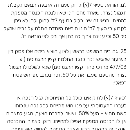
לנו. הוראת סעיף 7(א) לחוק מעמידה ארבעה תנאים לקבלת
תגמול נצרך, שאחד מהם הינו שאין לנכה הכנסה מספקת
למחייתו. תנאי זה אינו כלול בסעיף 7ד' לחוק ולכן לא ניתן
לקבוע כי סעיף 7ד' הינו הוראה מיוחדת החלה על נכים שמעל
גיל 50 וכי עניינם צריך להיבחן אך ורק לפי הוראה זו".
25. גם בית המשפט בראשון לציון, הוציא בימים אלו פסק דין
בערעור שהגיש נכה כנגד החלטת קצין התגמולים (וע
477/03 מרדכי כהן ו קצין התגמולים) שלא לשלם לו תגמול
נצרך מהטעם שעבר את גיל 50, וכך נכתב מפי השופטת
רפאלי:
"סעיף 7(א) לחוק אינו כולל כל התייחסות לגיל הנכה או
לעברו התעסוקתי. על פניו הוא מתייחס לכל נכה שנכותו
קשה ההיא – מעל 50%, ואשר, למרבה הצער, הגיע למצב בו
אין לו הכנסה מספקת אפילו למחייתו. ודוק: כאמור, ההכנסה
שנקבעה בתקנות ככזו שאינה מספקת למחייה היא זעומה