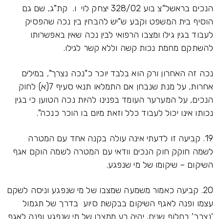
הנכים בראשל"צ בוע 328/02 יצחק לוי ו. קת"ג, שם גם
הוסיף בית המשפט וקבע ש"יש להבחין בין נכה שהפסיק
לעבוד בגין גילו ומצבו הרפואי לבין נכה שאין באפשרותו
להשתקם מחמת נכות קשה וללא קשר לגילו.
נכה זה האחרון ורק הוא בלבד יוכר כ"נכה נצרך", במילים
אחרות, על מנת שנבחן אם התמלאו תנאי סעיף 7(א) לחוק
הנכים, על המערער העומד בפנינו להיות נכה הטוען כי בגין
נכותו אינו יכול לעבוד כלל וזאת מיום בו הוכר כנכה".
19. קביעה זו לדעתי אינה עולה בקנה אחד עם המטרה
לשמה חוקק חוק הנכים וודאי עם המטרה לשמה הוקם אגף
השיקום – שיקומו של מי שנפגע.
20. קביעה כאמור משמעה שמצבו של מי שנפגע וניסה לשקם
עצמו ופנה לאגף השיקום בבקשת סיוע בדרך של תגמול
'נצרך' בחלוף שנים, יהיה רע ממצבו של מי שנפגע ופנה לאגף