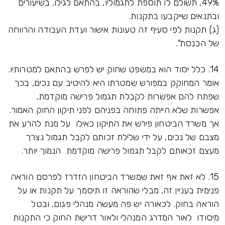
49%, תשולם לו תוספת לתגמוליו, בהתאם לגילו, בשיעורים
ובתנאים שייקבעו בתקנות.
(ג) תקנות לפי סעיף זה טעונות אישור ועדת העבודה והרווחה
של הכנסת".
14. כלל יסוד הוא במשפט שחוק יש לפרש בהתאם למטרותיו.
אומר המחוקק במפורש שמטרתו היא להיטיב עם נכים, בכך
שפתח להם אפשרות לקבלת תגמול פרישה מוקדמת,
אפשרות שלא הייתה פתוחה בפניהם לפני תיקון החוק האמור.
אך משרד הביטחון פירש את התיקון כאילו על מנת להרע את
מצבם של נכים, על ידי שלילת זכותם לקבל תגמול נצרך
מעצם זכאותם לקבל תגמול פרישה מוקדמת הנמוך יותר.
15. לא זאת אף זאת שמשרד הביטחון הזדרז לפרסם הוראה
פנימית בעניין זה, מבלי שהוראה זו תיסמך על תקנות או על
הוראה בחוק. לכאורה יש פה מעשה מנהלי פגום, ובטל
מיסודו לאור המדרג המנהלי ולאור דרישת החוק כי התקנות