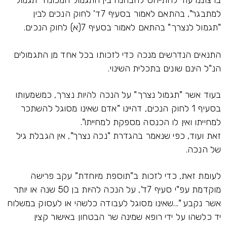
ברצוננו עוד להתייחס להבחנה בין התגמול המכונה "תגמול
למתבגר", בהתאם לאמור בסעיף 7ד' לחוק הנכים לבין
"תגמול לנצרך" בהתאם לאמור בסעיף 7(א) לחוק הנכים.
התנאים הנדרשים מנכה כדי לזכותו בכל אחד מן התגמולים
הנ"ל הינם שונים בתכלית השינוי.
בעוד אשר "תגמול נצרך" על הנכה להיות נצרך, כמשמעותו
בסעיף 1 לחוק הנכים, דהיינו "אדם שאינו מסוגל להשתכר
למחייתו ואין לו הכנסה מספקת למחייתו".
זאת ועוד, כפי שנאמר בהגדרת "נכה נצרך", אין הגבלת גיל
של הנכה.
לעומת זאת, כדי לזכות ב"תוספת מיוחדת" עקב פרישה
מוקדמת עפ"י סעיף 7ד', על הנכה להיות בן 50 שנה או יותר
אשר נקבע "...שאינו מסוגל לעבודה כלשהי או לעסוק במשלוח
יד כלשהו על ידי רופא שמינה שר הבטחון באישור קצין