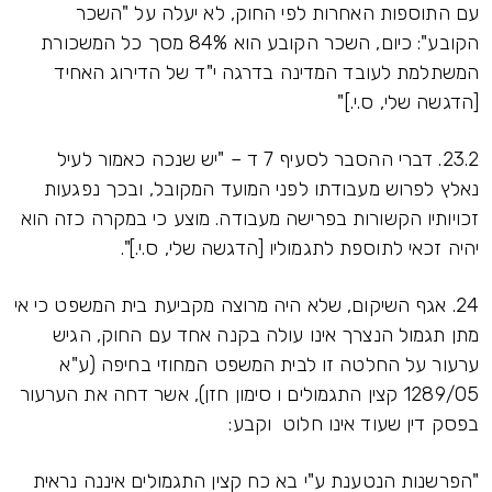
עם התוספות האחרות לפי החוק, לא יעלה על "השכר
הקובע": כיום, השכר הקובע הוא 84% מסך כל המשכורת
המשתלמת לעובד המדינה בדרגה י"ד של הדירוג האחיד
[הדגשה שלי, ס.י.]"
23.2. דברי ההסבר לסעיף 7 ד – "יש שנכה כאמור לעיל
נאלץ לפרוש מעבודתו לפני המועד המקובל, ובכך נפגעות
זכויותיו הקשורות בפרישה מעבודה. מוצע כי במקרה כזה הוא
יהיה זכאי לתוספת לתגמוליו [הדגשה שלי, ס.י.]".
24. אגף השיקום, שלא היה מרוצה מקביעת בית המשפט כי אי
מתן תגמול הנצרך אינו עולה בקנה אחד עם החוק, הגיש
ערעור על החלטה זו לבית המשפט המחוזי בחיפה (ע"א
1289/05 קצין התגמולים ו סימון חזן), אשר דחה את הערעור
בפסק דין שעוד אינו חלוט וקבע:
"הפרשנות הנטענת ע"י בא כח קצין התגמולים איננה נראית