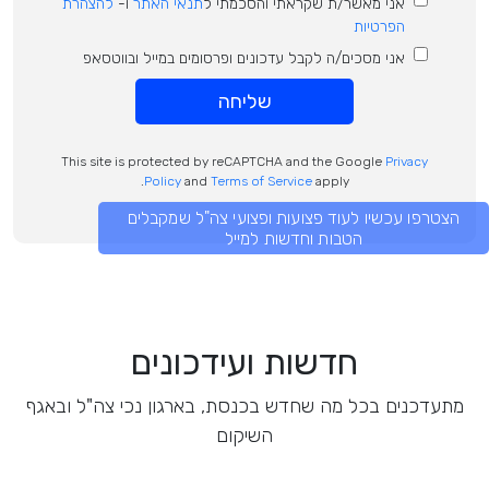
אני מאשר/ת שקראתי והסכמתי ל
תנאי האתר
ו-
להצהרת
הפרטיות
אני מסכים/ה לקבל עדכונים ופרסומים במייל ובווטסאפ
שליחה
This site is protected by reCAPTCHA and the Google
Privacy
Policy
and
Terms of Service
apply.
הצטרפו עכשיו לעוד פצועות ופצועי צה"ל שמקבלים
הטבות וחדשות למייל
חדשות ועידכונים
מתעדכנים בכל מה שחדש בכנסת, בארגון נכי צה"ל ובאגף
השיקום