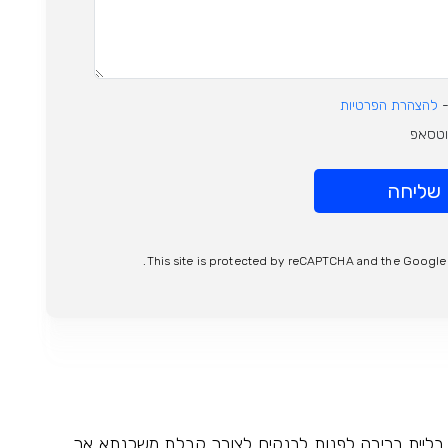
-
להצהרת הפרטיות
ווטסאפ
שליחה
This site is protected by reCAPTCHA and the Googl
ם בליית ברירה לפנות לבנקים לצורך קבלת משכנתא אך