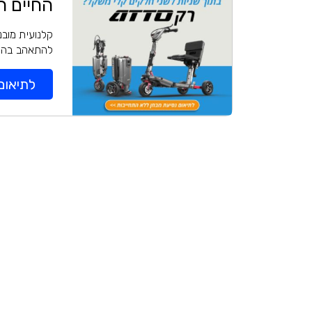
החיים ה
קלנועית מובנ
להתאהב בה מ
לתיאום