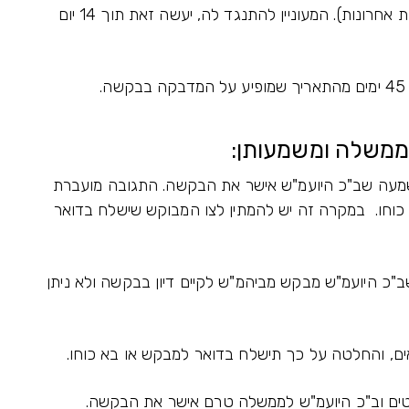
כל בקשה לצו ירושה מתפרסמת בעיתון יומי (ידיעות אחרונות). המעוניין להתנגד לה, יעשה זאת תוך 14 יום
לממשלה ומשמעותן:
מעה שב"כ היועמ"ש אישר את הבקשה. התגובה מועברת
וחו. במקרה זה יש להמתין לצו המבוקש שישלח בדואר
כ היועמ"ש מבקש מביהמ"ש לקיים דיון בבקשה ולא ניתן
ם, והחלטה על כך תישלח בדואר למבקש או בא כוחו.
ם וב"כ היועמ"ש לממשלה טרם אישר את הבקשה.