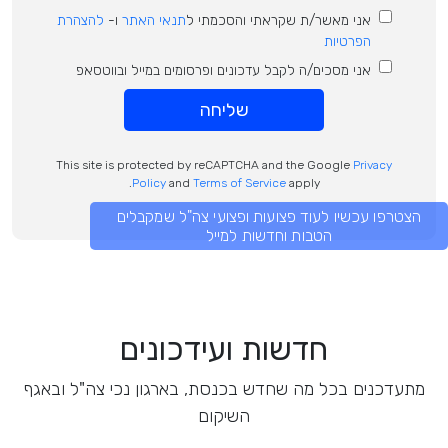
אני מאשר/ת שקראתי והסכמתי ל
תנאי האתר
ו-
להצהרת
הפרטיות
אני מסכים/ה לקבל עדכונים ופרסומים במייל ובווטסאפ
שליחה
This site is protected by reCAPTCHA and the Google
Privacy
Policy
and
Terms of Service
apply.
הצטרפו עכשיו לעוד פצועות ופצועי צה"ל שמקבלים
הטבות וחדשות למייל
חדשות ועידכונים
מתעדכנים בכל מה שחדש בכנסת, בארגון נכי צה"ל ובאגף
השיקום