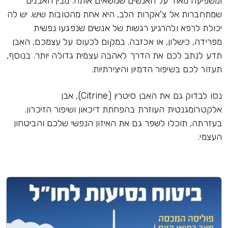
ומשפיעה מאוד על האנשים שנושאים אותה. מבין האבנים
שמתחברות אל צ'אקרות הלב, היא אחת מהטובות שיש. יש לה
יכולת לרפא ולהרגיע רגשות של אנשים שנפגעו נפשית
מפרידה, כישלון, או אכזבה. במקום לכעוס על עצמכם, האבן
תדע לנתב לכם את הדרך לאהבה עצמית גדולה יותר. בנוסף,
תעזור לכם בשיפור הדמיון והיצירתיות.
נסו לבדוק גם את האבן סיטרין (Citrine), אבן
אלקטרומגנטית העוזרת בהפחתת דיכאון ושיפור הזיכרון.
בעזרתה, תוכלו לשפר גם את האיזון הנפשי שלכם והביטחון
העצמי.