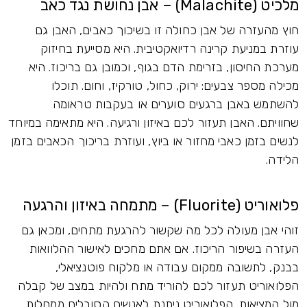
מלכיט (Malachite) – אבן נחושת נגד כאב
חוץ מהעזרה של אבן כחולה זו בשיכוך כאבים, האבן גם
עוזרת במניעת קרינה רדיואקטיבית. היא מסייעת בחיזוק
מערכת החיסון, בזרימת הדם בגוף, וכמובן גם בריכוז. היא
מכילה מספר צבעים: ירוק, כחול, טורקיז, וחום. תוכלו
להשתמש באבן ברגעים סוערים או בעקבות טראומה
שחוויתם. האבן תעזור לכם באיזון ורגיעה. היא מתאימה במיוחד
לנשים בזמן כאבי מחזור או ביוץ, ועוזרת בריכוך הכאבים בזמן
הלידה.
פלואוריט (Fluorite) – מתמחה באיזון והרגעה
זוהי אבן מעולה לכל מה שקשור להרגעת מתחים, ומכאן גם
העזרה בשיפור הריכוז. אם אתם מחכים לאישור ההלוואות
בבנק, לתשובה ממקום עבודה או מלקוח פוטנציאלי,
הפלואוריט תעזור לכם להוריד מתח ולהיות במצב של קבלה
מול המציאות. הפלואוריט ניתנת לאנשים הסובלים ממחלות