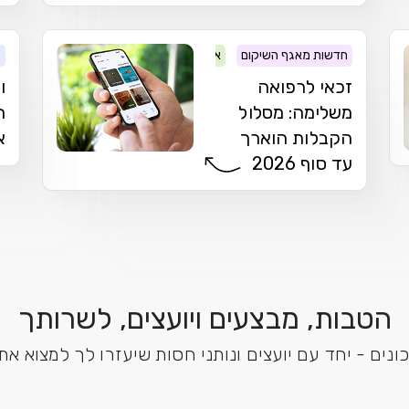
חדשות מאגף השיקום
אגף השיקום
כ
זכאי לרפואה
ו
משלימה: מסלול
ה
הקבלות הוארך
א
עד סוף 2026
הטבות, מבצעים ויועצים, לשרותך
נים - יחד עם יועצים ונותני חסות שיעזרו לך למצוא א