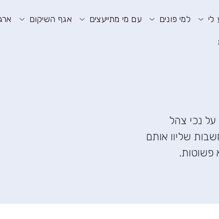
וע חיפוש
תפריט ראשי
תפריט נגישות
 לי
למי פונים
עם מי מתייעצים
אגף השיקום
ארגו
על נכי צהל
בות שליוו אותם
 פשוטות.