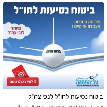
ביטוח נסיעות לחו"ל לנכי צה"ל
עד- הפסגה הבחירה החכמה והבטוחה עם PassportCard