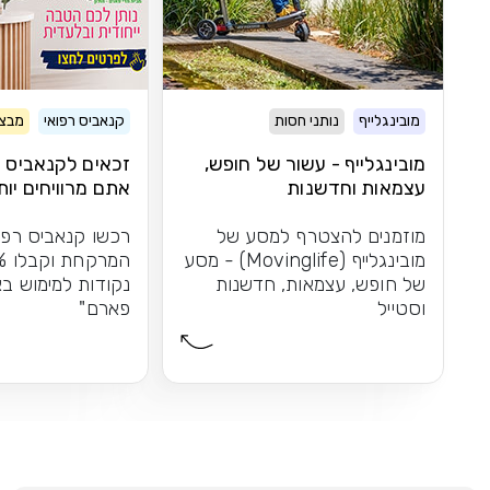
מובינגלייף
נותני חסות
קנאביס רפואי
מבצע
מובינגלייף - עשור של חופש,
זכאים לקנאביס ר
עצמאות וחדשנות
אתם מרוויחים יות
מוזמנים להצטרף למסע של
רכשו קנאביס רפו
מובינגלייף (Movinglife) - מסע
של חופש, עצמאות, חדשנות
נקודות למימוש בא
וסטייל
פארם"