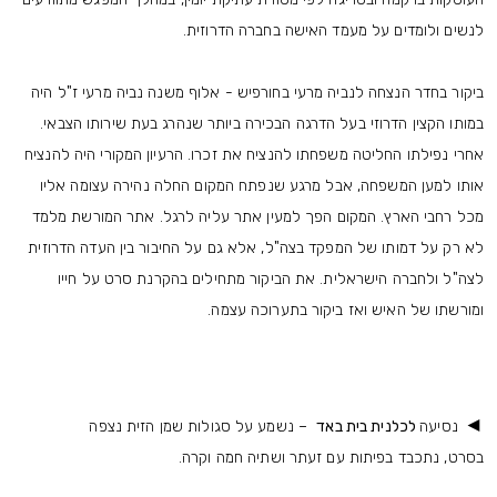
לנשים ולומדים על מעמד האישה בחברה הדרוזית.
ביקור בחדר הנצחה לנביה מרעי בחורפיש - אלוף משנה נביה מרעי ז"ל היה
במותו הקצין הדרוזי בעל הדרגה הבכירה ביותר שנהרג בעת שירותו הצבאי.
אחרי נפילתו החליטה משפחתו להנציח את זכרו. הרעיון המקורי היה להנציח
אותו למען המשפחה, אבל מרגע שנפתח המקום החלה נהירה עצומה אליו
מכל רחבי הארץ. המקום הפך למעין אתר עליה לרגל. אתר המורשת מלמד
לא רק על דמותו של המפקד בצה"ל, אלא גם על החיבור בין העדה הדרוזית
לצה"ל ולחברה הישראלית. את הביקור מתחילים בהקרנת סרט על חייו
ומורשתו של האיש ואז ביקור בתערוכה עצמה.
◄
נסיעה
לכלנית בית באד
– נשמע על סגולות שמן הזית נצפה
בסרט, נתכבד בפיתות עם זעתר ושתיה חמה וקרה.