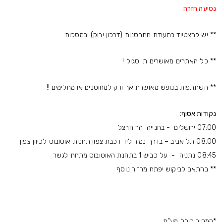
נסיעה חזרה
** יש להצטייד בתעודת התחסנות (דרכון ירוק) ובמסכות.
** כל האתרים מאושרים תו סגול !
** השתתפות בנופש מאושרת אך ורק למחוסנים או מחלימים !!
נקודות אסוף:
07:00 ירושלים - בחנייה הר הרצל
08:00 תל אביב – בדרך נמיר ליד רכבת צפון תחנות אוטובוס לכיוון צפון
08:45 נתניה - על כביש 1 בתחנת האוטובוס מתחת לגשר
** בהתאם לביקוש יפתח מחזור נוסף
*המחיר כולל מע"מ