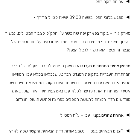
◄
ארוחת בוקר במלון.
◄
מפגש בלובי המלון בשעה 09:00 יציאה לטיול מודרך -
פארק גורן – ביקור בפארק יפה שהוכשר ע"י הקק"ל לציבור המטיילים. נמשיך
ונערוך תצפית נוף מרהיבה לכוון מבצר המונפור ונספר על ההיסטוריה של
מבצר זה וכיצד הוא קשור לגבול הצפון?
מוזיאון אסירי המחתרות בעכו
הוא מוזיאון הנצחה לזכרם ופועלם של חברי
המחתרות העבריות בתקופת המנדט הבריטי, שנכלאו בכלא עכו. המוזיאון
מספר את המאורעות ההיסטוריים שהתרחשו במקום, וממחיש את חייהם של
אסירי המחתרות ואת הפריצה לכלא עכו באמצעות חיזיון אור-קולי. באתר
מוקדשים חדרי הנצחה לתשעת הנופלים בפריצה ולתשעת עולי הגרדום.
◄
ארוחת צהרים
בקניון עכו – ע"ח המטייל
◄ ה
גנים הבאהים בעכו – נשמע אודות הדת הבאהית והקשר שלה לארץ