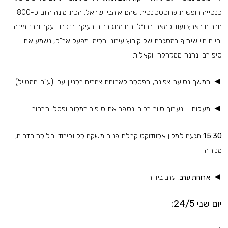
כנסייה חופשית פרוטסטנטית שהם אוהבי ישראל. הכת מונה היום כ-800
חברים בארץ ועוד כמאה בחו״ל. הם מתגוררים בעיקר בזכרון יעקב ובבנימינה
וחיים חיי שיתוף במסגרת של קיבוץ עירוני הקימו מפעל אב"כ, נשמע את
סיפורם ונהנה ממקהלה ווקאלית.
◄
המשך נסיעה צפונה, הפסקה לארוחת צהרים בקניון עכו (ע"ח המטייל)
◄
מעלות – נערוך סיור רכוב ונספר את סיפור המקום ופסלי הרחוב.
15:30
הגעה למלון אקוודוקט קבלת פנים משקה קל וכיבוד. חלוקה חדרים,
מנוחה
◄
ארוחת ערב
, ערב בידור.
יום שני 24/5: