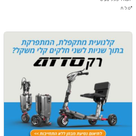
*ט.ל.ח.