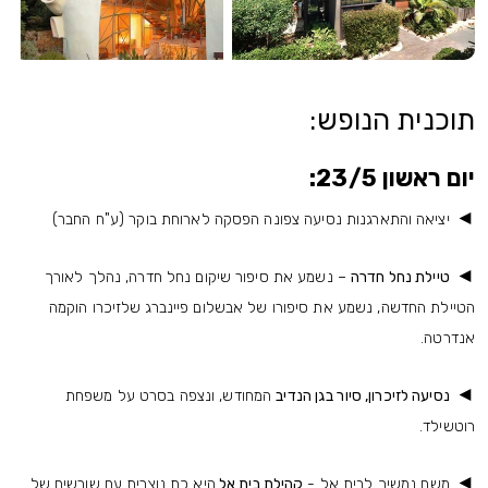
תוכנית הנופש:
יום ראשון 23/5:
◄
יציאה והתארגנות נסיעה צפונה הפסקה לארוחת בוקר (ע"ח החבר)
◄
טיילת נחל חדרה
– נשמע את סיפור שיקום נחל חדרה, נהלך לאורך
הטיילת החדשה, נשמע את סיפורו של אבשלום פיינברג שלזיכרו הוקמה
אנדרטה.
◄
נסיעה לזיכרון, סיור בגן הנדיב
המחודש, ונצפה בסרט על משפחת
רוטשילד.
◄
משם נמשיך לבית אל -
קהילת בית אל
היא כת נוצרית עם שורשים של