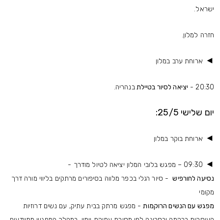
ישראל.
חזרה למלון.
◄
ארוחת ערב במלון
20:30 -
יציאה לסיור בטיילת
בנהריה.
יום שלישי 25/5:
◄
ארוחת בוקר במלון
◄
09:30 – מפגש בלובי המלון יציאה לטיול מודרך -
נסיעה לחורפיש
- סיור רגלי בכפר מלווה בסיפורים מרתקים בליווי מורה דרך
מקומי
מפגש עם הנשים הרוקמות
- מפגש מרתק בבית עתיק, עם נשים דרוזיות
העוסקות ברקמה ובסריגה לפי מסורת עתיקת יומין, במהלך המפגש מתוודעים