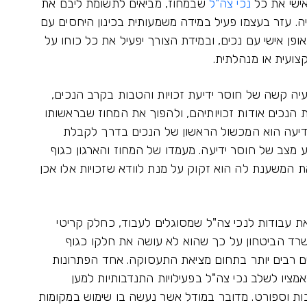
אישי את כל
נכי צה"ל
שבמחוז, מביאים לתשומת ליבם את
ה. עזר בעצמו פעיל במידה משמעותית בכינון היחסים עם
פן אישי עם נכים, ובמידת הצורך יפעיל את כל כוחו על
צועית או מנהלתית.
עיה קשה של חוסר ידיעת זכויות והטבות בקרב הנכים,
ת הנכים אודות זכויותיהם, ולהפוך את המחוז שבראשותו
הידיעה הוא המכשול הראשון של הנכים בדרך לקבלת
ע מצב של חוסר ידיעה. מעמדו של המחוז והארגון כגוף
את המשענת לה הוא זקוק על מנת לוודא שזכויות אלו אכן
ת עבודות לנכי צה"ל שמסוגלים לעבוד, כחלק קריטי
רד הביטחון על כך שהוא לא עושה את חלקו כגוף
ם רבים יותר בתחום מציאת התעסוקה. אחד הפתרונות
ציו לשלב נכי צה"ל בפעילויות התנדבותיות למען
רבות וספורט. מדובר במודל אשר נעשה בו שימוש במקומות