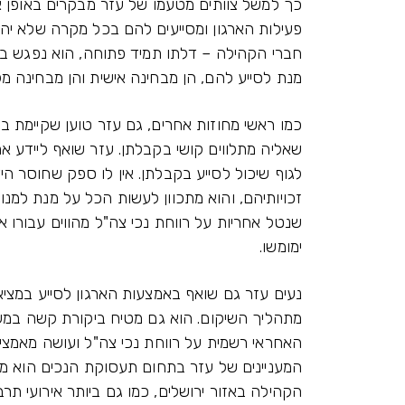
כך למשל צוותים מטעמו של עזר מבקרים באופן 
פעילות הארגון ומסייעים להם בכל מקרה שלא יהי
חברי הקהילה – דלתו תמיד פתוחה, הוא נפגש באו
מנת לסייע להם, הן מבחינה אישית והן מבחינה מק
כמו ראשי מחוזות אחרים, גם עזר טוען שקיימת ב
שאליה מתלווים קושי בקבלתן. עזר שואף ליידע א
לגוף שיכול לסייע בקבלתן. אין לו ספק שחוסר 
זכויותיהם, והוא מתכוון לעשות הכל על מנת למנו
שנטל אחריות על רווחת נכי צה"ל מהווים עבורו 
ימומשו.
נעים עזר גם שואף באמצעות הארגון לסייע במציא
מתהליך השיקום. הוא גם מטיח ביקורת קשה במש
האחראי רשמית על רווחת נכי צה"ל ועושה מאמצי
המעניינים של עזר בתחום תעסוקת הנכים הוא מאמ
הקהילה באזור ירושלים, כמו גם ביותר אירועי ת