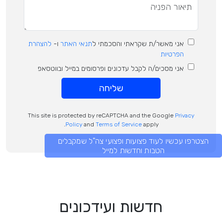
אני מאשר/ת שקראתי והסכמתי ל
תנאי האתר
ו-
להצהרת
הפרטיות
אני מסכים/ה לקבל עדכונים ופרסומים במייל ובווטסאפ
שליחה
This site is protected by reCAPTCHA and the Google
Privacy
Policy
and
Terms of Service
apply.
הצטרפו עכשיו לעוד פצועות ופצועי צה"ל שמקבלים
הטבות וחדשות למייל
חדשות ועידכונים