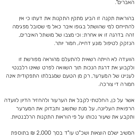
האברים".
בהוראות תקנה זו הביע מתקין התקנות את דעתו כי אין
להתייחס למי שהושתל בגופו איבר כאל מי שסובל מפגימה
זהה בדרגה זו או אחרת; וכי מצבו של מושתל האיברים,
הנזקק לטיפול מונע דחייה, חמור יותר.
הוועדה לא הייתה רשאית להתעלם מהוראה מפורשת זו
ולקבוע את דרגת הנכות תוך השוואה לפרט שאינו רלבנטי
לעניינו של המערער, רק מן הטעם שמגבלתו התפקודית אינה
חמורה די צורכה.
אשר על כן, החלטתי לקבל את הערעור ולהחזיר הדיון לוועדה
הרפואית העליונה, על מנת שתשוב ותבדוק את המערער
ותקבע את שיעור נכותו על פי הוראות התקנות הרלבנטיות.
המשיב ישלם הוצאות ושכ"ט עו"ד בסך 2,000 ₪ בתוספת