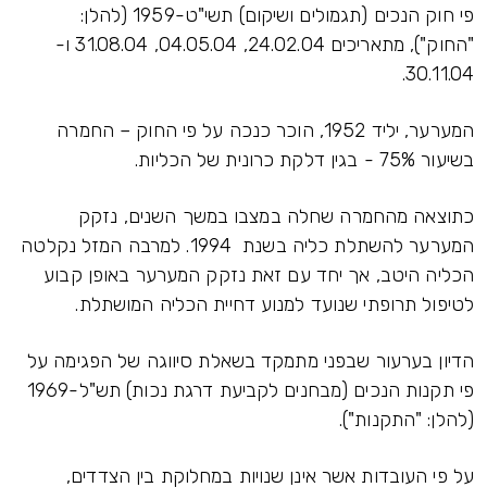
פי חוק הנכים (תגמולים ושיקום) תשי"ט-1959 (להלן:
"החוק"), מתאריכים 24.02.04, 04.05.04, 31.08.04 ו-
30.11.04.
המערער, יליד 1952, הוכר כנכה על פי החוק – החמרה
בשיעור 75% - בגין דלקת כרונית של הכליות.
כתוצאה מהחמרה שחלה במצבו במשך השנים, נזקק
המערער להשתלת כליה בשנת 1994. למרבה המזל נקלטה
הכליה היטב, אך יחד עם זאת נזקק המערער באופן קבוע
לטיפול תרופתי שנועד למנוע דחיית הכליה המושתלת.
הדיון בערעור שבפני מתמקד בשאלת סיווגה של הפגימה על
פי תקנות הנכים (מבחנים לקביעת דרגת נכות) תש"ל-1969
(להלן: "התקנות").
על פי העובדות אשר אינן שנויות במחלוקת בין הצדדים,