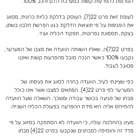
הגורמות להפרעות קשות במערכת הדם והלב 100%."
לעומת זאת פרט 22(7), העוסק בדלקת כליות כרונית, מסווג
את הפגימות על פי תוצאות הדלקת כגון הפרשת חלבון בשתן,
בצקת, תסמונת נפרוטית, תפקוד הכליה ועוד.
בפרט 22(7)ה, שאליו השוותה הוועדה את מצבו של המערער,
נקבעו 100% כאשר הנכה סובל מהפרעות קשות ואיננו
מסוגל לעבוד.
כפי שציינתי לעיל, הוועדה בחרה לסווג את פגימתו של
המערער לפי פרט 22(4), המתאים למצבו אשר אינו כולל
מבחן של פגיעה בכושר עבודה ומשכך, השאלה שעל הוועדה
להתייחס אליה היא מידת ההפרעה בפעולת הכליה השנייה.
מעיון בהחלטה עולה, כי הוועדה לא הסתפקה בסיווג על פי
מדד זה והוסיפה למבחנים שנקבעו בפרט 22(4) מבחן