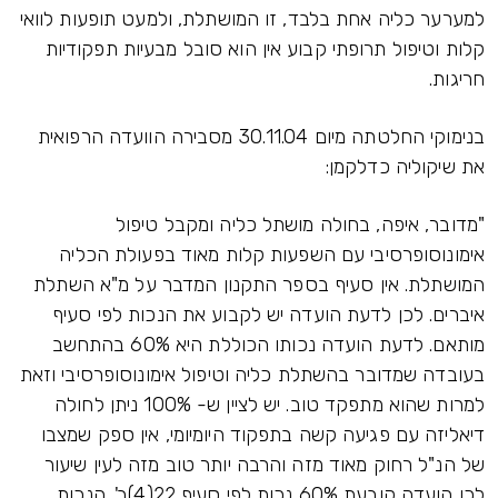
למערער כליה אחת בלבד, זו המושתלת, ולמעט תופעות לוואי
קלות וטיפול תרופתי קבוע אין הוא סובל מבעיות תפקודיות
חריגות.
בנימוקי החלטתה מיום 30.11.04 מסבירה הוועדה הרפואית
את שיקוליה כדלקמן:
"מדובר, איפה, בחולה מושתל כליה ומקבל טיפול
אימונוסופרסיבי עם השפעות קלות מאוד בפעולת הכליה
המושתלת. אין סעיף בספר התקנון המדבר על מ"א השתלת
איברים. לכן לדעת הועדה יש לקבוע את הנכות לפי סעיף
מותאם. לדעת הועדה נכותו הכוללת היא 60% בהתחשב
בעובדה שמדובר בהשתלת כליה וטיפול אימונוסופרסיבי וזאת
למרות שהוא מתפקד טוב. יש לציין ש- 100% ניתן לחולה
דיאליזה עם פגיעה קשה בתפקוד היומיומי, אין ספק שמצבו
של הנ"ל רחוק מאוד מזה והרבה יותר טוב מזה לעין שיעור
לכן הועדה קובעת 60% נכות לפי סעיף 22(4)ב'. הנכות