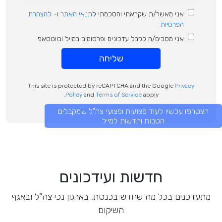
אני מאשר/ת שקראתי והסכמתי ל
תנאי האתר
ו-
להצהרת
הפרטיות
אני מסכים/ה לקבל עדכונים ופרסומים במייל ובווטסאפ
שליחה
This site is protected by reCAPTCHA and the Google
Privacy
Policy
and
Terms of Service
apply.
הצטרפו עכשיו לעוד פצועות ופצועי צה"ל שמקבלים
הטבות וחדשות למייל
חדשות ועידכונים
מתעדכנים בכל מה שחדש בכנסת, בארגון נכי צה"ל ובאגף
השיקום