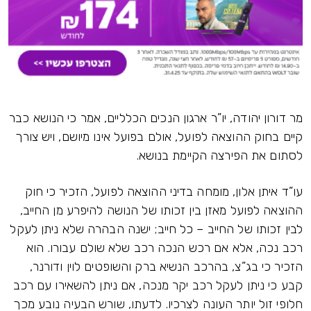
מר דורון יהודה, יו”ר ארגון הנכים הכלליים, אמר כי הנושא כבר
קיים בחוק ההוצאה לפועל, אולם בפועל אינו מיושם, ויש צורך
לסתום את הפירצה הקיימת בנושא.
עו”ד איתן אלון, מומחה בדיני ההוצאה לפועל, הזכיר כי חוק
ההוצאה לפועל מאזן בין זכותו של הנושה להיפרע מן החייב,
לבין זכותו של החייב – כל חייב; ישנה הבהרה שלא ניתן לעקל
רכב נכה, אלא אם רכש הנכה רכב שלא שולם עבורו. הוא
הזכיר כי בג”צ, בהרכב הנשיא ברק והשופטים לוין ודורנר,
קבע כי ניתן לעקל רכב יקר מנכה, אם ניתן להשאירו עם רכב
חלופי זול יותר העונה לצרכיו. לדעתו, שורש הבעיה נובע מכך