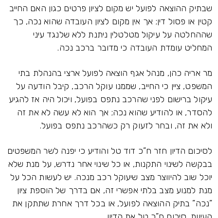
שבתיק ההוצאה לפועל יש מקום לציון פרטים כגון האם החייב
קטין או פסול דין; אך אין מקום לציון העובדה שהוא נכה, כך
שההחלטה על עיקול מטלטלין ניתנת ללא שלנגד עיני
המחליט עומדת העובדה כי מדובר ברכב נכה.
מר אריה כהן, מנהל אגף הוצאה לפועל ארצי בהנהלת בתי
המשפט, ציין כי החייב, שממנו עוקל הרכב, קיבל הודעה על
עיקול ברישום לפני שהרכב נתפס בפועל, ויכול היה אז להגיע
להסדר, או להודיע שהוא נכה; אך הוא לא עשה לא את זה
ולא את זה, ובחר לזעוק רק כשהרכב נתפס בפועל.
לסיכום הדיון חזר ח”כ דוד טל והודיע כי יפנה לשר המשפטים
בבקשה לשינוי התקנות, או כל שינוי אחר נדרש, על מנת שלא
יוכל שוב להיווצר מצב שיעוקל רכב מנכה. יש לעשות הכל על
מנת למנוע מצב בלתי אפשרי זה, אם בדרך של הוספת ציון
”נכה” בתיק ההוצאה לפועל, או בכל דרך אחרת שתתקן את
העיוות, סיכום ח”כ טל את הדיון.