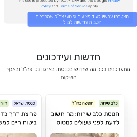
This site is protected by reCAPTCHA and the Google
Privacy
Policy
and
Terms of Service
apply.
הצטרפו עכשיו לעוד פצועות ופצועי צה"ל שמקבלים
הטבות וחדשות למייל
חדשות ועידכונים
מתעדכנים בכל מה שחדש בכנסת, בארגון נכי צה"ל ובאגף
השיקום
כלב שירות
חופשה בחו"ל
כנסת ישראל
דיור
הטסת כלב שירות: מה חשוב
פריצת דרך בדר
לדעת לפני שעולים למטוס
ביטוח חיים למ