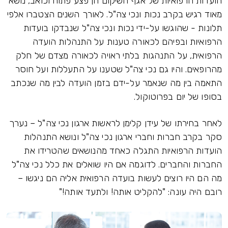
הועדות הרפואיות של אגף השיקום הן פצע פתוח וכואב, נושא
מאוד רגיש בקרב נכות ונכי צה"ל. לאורך השנים הצטברו אלפי
תלונות - שהוגשו על-ידי נכות ונכי צה"ל שנבדקו בועדות
הרפואיות ובפיהם לכאורה טענות על התנהלות הועדה
הרפואית, על התנהגות בלתי ראויה לכאורה מצדם של חלק
מהרופאים. והיו גם נכי צה"ל שטענו על התעללות ועל חוסר
התאמה בין מה שנאמר על-ידם בזמן הועדה לבין מה שנכתב
בסופו של יום בפרוטוקול.
לאחר בחירתו של עידן קלימן לראשות ארגון נכי צה"ל – נערך
סקר בקרב חברות וחברי ארגון נכי צה"ל ונושא התנהלות
הועדות הרפואיות התגלה כאחד מהנושאים שהטרידו את
החברות והחברים. לדוגמה אם היו שואלים את כלל נכי צה"ל
מה הם היו רוצים לעשות בועדה הרפואית אליה הם ניגשו –
רובם היה עונה: "להקליט אותה! ולתעד אותה!"