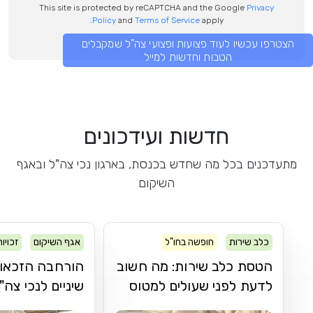
This site is protected by reCAPTCHA and the Google
Privacy
Policy
and
Terms of Service
apply.
הצטרפו עכשיו לעוד פצועות ופצועי צה"ל שמקבלים
הטבות וחדשות למייל
חדשות ועידכונים
מתעדכנים בכל מה שחדש בכנסת, בארגון נכי צה"ל ובאגף
השיקום
כלב שירות
חופשה בחו"ל
אגף השיקום
זכויו
הטסת כלב שירות: מה חשוב
הורחבה הזכאות
לדעת לפני שעולים למטוס
שיניים לנכי צה"