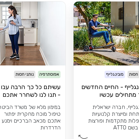
 חסות
מובינגלייף
אפוסתרפיה
נותני חסות
נגלייף - החיים החדשים
עשיתם כל כך הרבה עבור
מתחילים עכשיו
- תנו לנו לשחרר אתכם
מכאבי הברכיים
גלייף, חברה ישראלית
במימון מלא של משרד הביטחו
חת ומייצרת קלנועיות
טיפול מוכח מחקרית יפתור
לות מתקדמות ופורצות
אתכם מכאב הברכיים וימנע
ם ATTO
הדרדרות