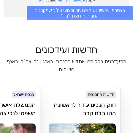
Policy
and
Terms of Service
apply.
הצטרפו עכשיו לעוד פצועות ופצועי צה"ל שמקבלים
הטבות וחדשות למייל
חדשות ועידכונים
מתעדכנים בכל מה שחדש בכנסת, בארגון נכי צה"ל ובאגף
השיקום
חדשות מהכנסת
כנסת ישראל
חוק הנכים יגדיר לראשונה
הממשלה אישרה פ
מהו הלם קרב
משפטי לנכי צה