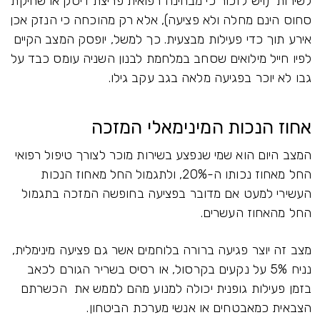
לשירות (ויש לזכור כי מבחינה רפואית פריצת דיסק או שחיקת
סחוס הינם מחלה ולא פציעה), אלא רק מהוכחה כי הנזק אכן
אירע תוך כדי פעילות מבצעית. כך למשל, יופסק המצב הקיים
לפיו חייל מילואים שסחב במלחמת לבנון השניה עומס כבד על
גבו לא יוכר בפגיעה מלאה בגב עקב גילו.
אחוז הנכות המינימאלי המזכה
המצב היום הוא שמי שנפצע בשירות מוכר לצורך טיפול רפואי
החל מאחוז נכותו ה-20%, ולתגמול החל מאחוז הנכות
העשירי למעט אם מדובר בפציעה בחופשה המזכה בתגמול
החל מהאחוז העשרים.
מצב זה יוצר פגיעה ברורה בלוחמים אשר גם פציעה מינימלית,
נניח 5% על נקעים בקרסול, או רסיס בשריר הגורם לכאב
בזמן פעילות גופנית יכולה למנוע מהם לממש את הכשרתם
הצבאית כמאבטחים או אנשי מערכת הביטחון.