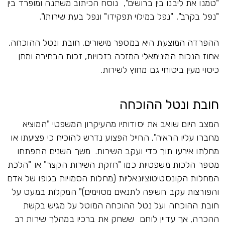
"טמנו את ליבנו בין ברושים", נוסח הכיתוב משתנה ומופרד בין
"נפל בקרב", "נפל במילוי תפקידו" ונפל בעת שירותו".
ההפרדה המוצעת היא במספר מישורים, חובת ונטל ההוכחה,
אחוז הנכות המינימאלי המזכה בזכויות, זכות הבחירה ומתן
כיסוי מעין ביטוחי גם מחוץ לשירות.
חובת ונטל ההוכחה
המצב היום שואב את יסודותיו מהעיקרון המשפטי "המוציא
מחברו עליו הראיה", החייל הפצוע נדרש להוכיח כי פציעתו או
מחלתו אירעו תוך כדי ועקב השירות. משך השנים התפתחו
מספר הלכות משפטיות כמו "חזקת השירות הקצר" או "הלכת
המחלות הקונסטיטוציונאליות (מחלות הסמויות בגופו של אדם
והפורצות עקב חשיפה לתנאים מסוימים)" המקלות במעט על
חובת ההוכחה ועל נטל ההוכחה המוטל על מגיש בקשת
ההכרה, אך עדיין לוחם ששחק את ברכיו במהלך שירות רב