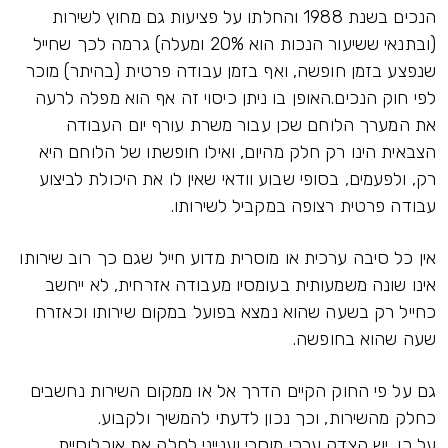
הנכים בשנת 1988 והחלתו על פציעות גם מחוץ לשירות
(ובתנאי ששיעור הנכות הוא 20% ומעלה) גרמה לכך שחייל
שנפצע בזמן חופשה, ואף בזמן עבודה פרטית (בהיתר) מוכר
לפי חוק הנכים.האופן בו ניתן כיסוי זה אף הוא מפלה לרעה
את המערך הלוחם שכן עבור משרת עורף יום העבודה
הצבאית הינו רק חלק מהיום, ואילו חופשתו של הלוחם היא
רק, ולפעמים, בסופי שבוע וודאי שאין לו את היכולת לביצוע
עבודה פרטית רצופה במקביל לשירותו.
אין כל סיבה ערכית או מוסרית מדוע חייל שגם כך רוב שירותו
אינו שונה משמעותית בעומסיו מעבודה אזרחית, לא ייחשב
כחייל רק בשעה שהוא נמצא בפועל במקום שירותו וכאזרח
שעה שהוא בחופשה.
גם על פי החוק הקיים הדרך אל או ממקום השירות נחשבים
כחלק מהשירות, וכך נכון לדעתי להמשיך ולקבוע.
על כן, יש הצדק ערכי מוסרי וענייני לחלק את אוכלוסיית