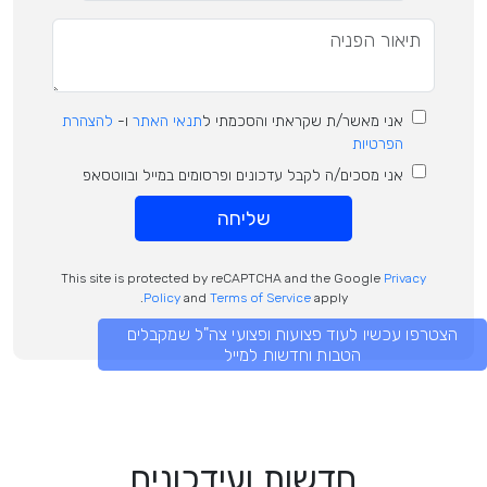
אני מאשר/ת שקראתי והסכמתי ל
תנאי האתר
ו-
להצהרת
הפרטיות
אני מסכים/ה לקבל עדכונים ופרסומים במייל ובווטסאפ
שליחה
This site is protected by reCAPTCHA and the Google
Privacy
Policy
and
Terms of Service
apply.
הצטרפו עכשיו לעוד פצועות ופצועי צה"ל שמקבלים
הטבות וחדשות למייל
חדשות ועידכונים