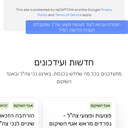
This site is protected by reCAPTCHA and the Google
Privacy
Policy
and
Terms of Service
apply.
הצטרפו עכשיו לעוד פצועות ופצועי צה"ל שמקבלים
הטבות וחדשות למייל
חדשות ועידכונים
מתעדכנים בכל מה שחדש בכנסת, בארגון נכי צה"ל ובאגף
השיקום
אגף השיקום
אגף השיקום
זכויו
פצועות ופצועי צה"ל -
הורחבה הזכאות
נפרדים מראש אגף השיקום
שיניים לנכי צה"