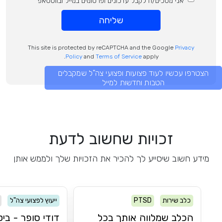
אני מסכים/ה לקבל עדכונים ופרסומים במייל ובווטסאפ
שליחה
This site is protected by reCAPTCHA and the Google
Privacy
Policy
and
Terms of Service
apply.
הצטרפו עכשיו לעוד פצועות ופצועי צה"ל שמקבלים
הטבות וחדשות למייל
זכויות שחשוב לדעת
מידע חשוב שיסייע לך להכיר את הזכויות שלך ולממש אותן
כלב שירות
PTSD
ייעוץ לפצועי צה"ל
הכלב שמלווה אותך בכל
דודי סופר - ביט