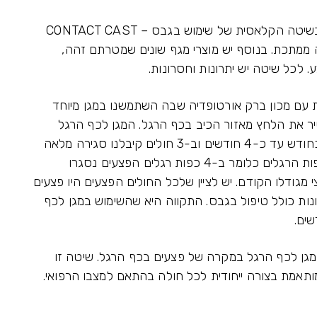
על מנת להגיע להפחתת הלחץ משתמשים כיום בשיטה הקלאסית של שימוש בגבס – CONTACT CAST
ה ממתכת. בנוסף יש מוצרי מגף שונים שמטרתם זהה,
 לכל שיטה יש יתרונות וחסרונות.
ה נעשתה עבודת PILOT משותפת עם מכון ברק אורטופדיה שבה השתמשנו במגן מיוחד
ר את הלחץ מאזור הכיב בכף הרגל. המגן לכף הרגל
נוסה על 4 חולים. החולים טופלו בפרקי זמן של כחודש עד כ-4 חודשים וב-3 חולים קיבלנו סגירה מלאה
של הפצע כאשר בחולה אחד היו פצעים בשתי כפות הרגלים כלומר ב-4 כפות רגלים הפצעים נסגרו
מגודלו הקודם. יש לציין שלכל החולים הפצעים היו פצעים
נות כולל טיפול בגבס. התקווה היא שהשימוש במגן לכף
ים.
גן לכף הרגל במקרה של פצעים בכף הרגל. שיטה זו
ותאמת בצורה ייחודית לכל חולה בהתאם למצבו הרפואי.