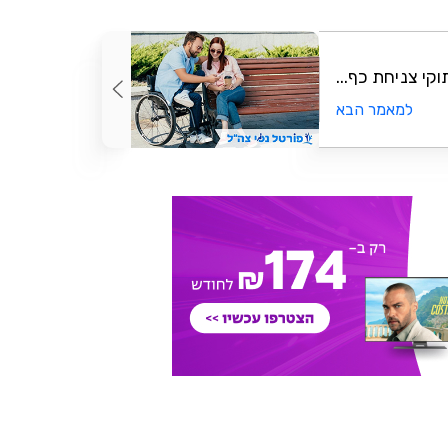
קי צניחת כף...
למאמר הבא