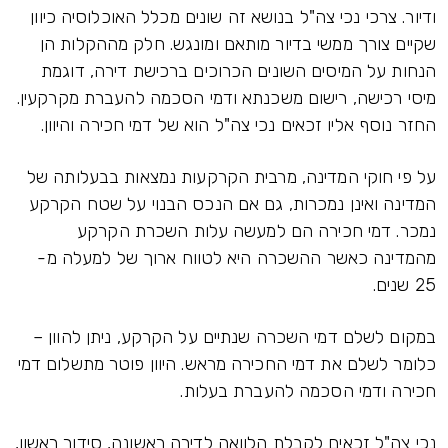
ודיור. צרכי נכי צה"ל בנושא זה שונים מכלל האוכלוסיה כיוון
שקיים צורך ממשי בדיור מותאם ומונגש. חלק מההקלות הן
הנחות על המיסים השונים הכרוכים ברכישת דירה, דוגמת
מיסי רכישה, רישום משכנתא ודמי הסכמה להעברת מקרקעין.
החזר נוסף אליו זכאים נכי צה"ל הוא של דמי חכירה והיוון.
על פי חוקי המדינה, מרבית הקרקעות נמצאות בבעלותה של
המדינה ואינן נמכרות, גם אם הנכס הבנוי על שטח הקרקע
נמכר. דמי חכירה הם למעשה עלות השכרת הקרקע
מהמדינה כאשר ההשכרה היא לטווח ארוך של למעלה מ-
25 שנים.
במקום לשלם דמי השכרה שנתיים על הקרקע, ניתן להוון –
כלומר לשלם את דמי החכירה מראש. היוון פוטר מתשלום דמי
חכירה ודמי הסכמה להעברת בעלות.
נכי צה"ל זכאים לקבלת הלוואה לדירה ראשונה, סידור ראשון,