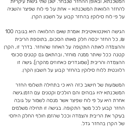
המשכנתא, ובאופן ההחזר שנבחר. ישנן שתי גישות עיקריות
להחזר הלוואות המשכנתא – אחת על פי לוח שפיצר והשניה
על פי לוח סילוקין בהחזר קבוע על חשבון הקרן.
הגישה האינטואיטיבית אומרת שאם ההלוואה היא בגובה 100
₪, כל החזר יכסה חלק מאותו הסכום, בתוספת הריבית
וההצמדה לאותה התקופה על האחוז שהוחזר. בדרך זו, הקרן
קטנה ככל שיותר ממנה מוחזר, ובהתאם גם קטנים סכומי
ההצמדה והריבית (שמוגדרים כאחוזים מהקרן). גישה זו
רלוונטית ללוח סילוקין בהחזר קבוע על חשבון הקרן.
המשמעות של חישוב כזה היא כי בתחילה תשלומי החזר
המשכנתא יהיו גבוהים והם הולכים וקטנים עם הזמן.גישה
אחרת היא על פי לוח שפיצר אשר מנסה לשמור על גובה
החזר קבוע לכל משך התקופה. בגישה זו תחילה משלמים
בעיקר את הריבית והצמדה וככל שהזמן חולף החלק היחסי
של הקרן בהחזר גדל.