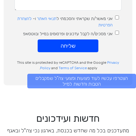
אני מאשר/ת שקראתי והסכמתי ל
תנאי האתר
ו-
להצהרת
הפרטיות
אני מסכים/ה לקבל עדכונים ופרסומים במייל ובווטסאפ
שליחה
This site is protected by reCAPTCHA and the Google
Privacy
Policy
and
Terms of Service
apply.
הצטרפו עכשיו לעוד פצועות ופצועי צה"ל שמקבלים
הטבות וחדשות למייל
חדשות ועידכונים
מתעדכנים בכל מה שחדש בכנסת, בארגון נכי צה"ל ובאגף