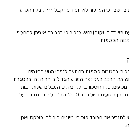
• ניתן להגיש ערער על ההחלטה אולם, יש לקחת בחשבון כי הערעור לא תמיד מתקבל.rn• קבלת הסיוע
• אבזור הרכב והתאמתו לצרכי הנוסע (בתיאום עם משרד השיקום).rnיש לזכור כי רכב רפואי ניתן להחליף
בות הכספיות.
כות בהטבות כספיות בהתאם לנפחי מנוע מסוימים:
מלצה היא לרכוש את הרכב בעל נפח המנוע הגדול ביותר הניתן במסגרת
וספים, כגון חיסכון בדלק. נהגים המבלים שעות רבות
בדרכים וצורכים דלק רב, כדאי להם לשקול רכב הנותן ביצועים כשל רכב 1600 סמ"ק למרות היותו בעל
 להזכיר את הפורד פוקוס, טיוטה קורולה, פולקסוואגן
.