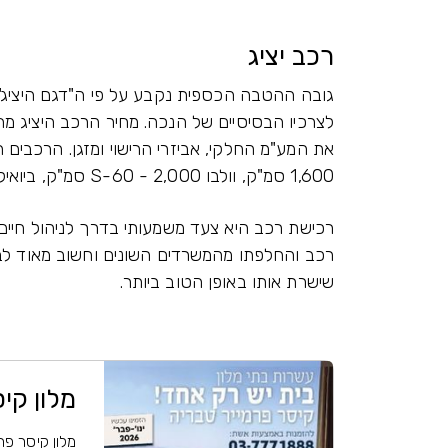
רכב יציג
גובה ההטבה הכספית נקבע על פי ה"דגם היציג".
לצרכיו הבסיסיים של הנכה. מחיר הרכב היציג מ
1,600 סמ"ק, וולבו S-60 - 2,000 סמ"ק, ביואיק לה סייבר - 3,800 סמ"ק.
רכישת רכב היא צעד משמעותי בדרך לניהול חיים
רכב והחלפתו מהמשרדים השונים וחשוב מאוד לב
שישרת אותו באופן הטוב ביותר.
מלון קי
מלון קיסר פרמ