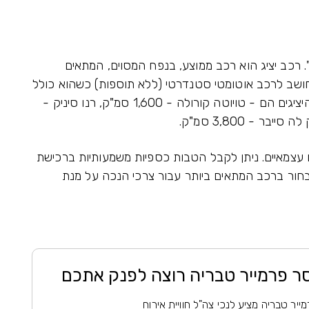
 רכב יציג הוא רכב ממוצע, בנפח המסוים, המתאים
חושב לרכב אוטומטי סטנדרטי (ללא תוספות) כשהוא כולל
את המע"מ החלקי, אביזרי הרישוי ומזגן. הרכבים היציגים הם - טויוטה קורולה - 1,600 סמ"ק, רנו סיניק -
 עצמאיים. ניתן לקבל הטבות כספיות משמעותיות ברכישת
חור ברכב המתאים ביותר עבור צרכי הנכה על מנת
סר פרמייר טבריה רוצה לפנק אתכם
ייר טבריה מציע לנכי צה"ל חוויית אירוח