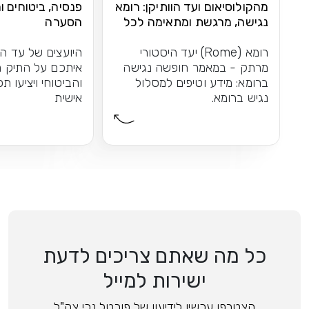
מהקולוסיאום ועד הוותיקן: רומא
פנסיה, ביטוחים ו
נגישה, מרגשת ומתאימה לכל
הסערה
אחד
רומא (Rome) יעד היסטורי
היועצים של עד ה
מרתק - במאמר חופשה נגישה
איתכם על התיק ה
ברומא: מידע וטיפים למסלול
והביטוחי ויציעו ת
נגיש ברומא.
אישית
כל מה שאתם צריכים לדעת
ישירות למייל
הצטרפו עכשיו לידיעון של פורטל נכי צה"ל