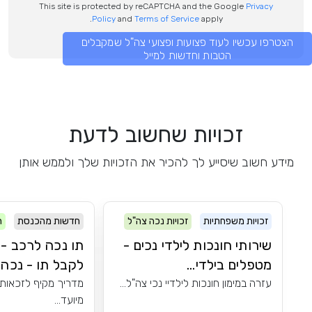
This site is protected by reCAPTCHA and the Google
Privacy
Policy
and
Terms of Service
apply.
הצטרפו עכשיו לעוד פצועות ופצועי צה"ל שמקבלים
הטבות וחדשות למייל
זכויות שחשוב לדעת
מידע חשוב שיסייע לך להכיר את הזכויות שלך ולממש אותן
זכויות משפחתיות
זכויות נכה צה"ל
חדשות מהכנסת
ר
שירותי חונכות לילדי נכים -
תו נכה לרכב - 
מטפלים בילדי...
לקבל תו - נכה..
עזרה במימון חונכות לילדיי נכי צה"ל...
מדריך מקיף לזכאות 
מיועד...