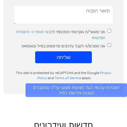
אני מאשר/ת שקראתי והסכמתי ל
תנאי האתר
ו-
להצהרת
הפרטיות
אני מסכים/ה לקבל עדכונים ופרסומים במייל ובווטסאפ
שליחה
This site is protected by reCAPTCHA and the Google
Privacy
Policy
and
Terms of Service
apply.
הצטרפו עכשיו לעוד פצועות ופצועי צה"ל שמקבלים
הטבות וחדשות למייל
חדשות ועידכונים