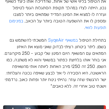
את הטיפול בליווי אישי של אחות, שהדריכה אותו כיצד לשאוף
נכון, הייתה לצדו במהלך תקופת הסתגלות הגוף לטיפול
ועזרה לו למצוא את המינון המדיד שמתאים ביותר למצבו
ומספק לו את ההשפעה הטובה ביותר על הכאב,
במינימום
תופעות לוואי
.
בתחילת הטיפול
במשאף SyqeAir
המשכתי להשתמש גם
בשמן. ליתר ביטחון. רציתי לבדוק שאני מוצא את האיזון
המתאים עם המשאף. היום המינון שלי קבוע - 250 מיקרוגרם.
אני בוחר אותו בלחיצת כפתור במשאף והוא לא משתנה, כמו
השמן. 250 זה 250! מירב האחות ליוותה אותי מהשאיפה
הראשונה, היא הסבירה לי איך לבצע שאיפה נכונה והצלחתי.
ישר הרגשתי שזה עוזר: נהייתי נינוח יותר ופחות כאוב. נרדמתי
וישנתי טוב אחרי זה. ללא כאבים."