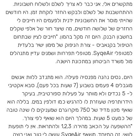
מתקשרים אלי, אני כבר לא צריך לשלם ולשלוח חשבוניות.
ההתחשבנות של לשלם ולבקש החזר לוקחת זמן. היו חודשים
שהייתי מוסר את החשבוניות ידנית ולפעמים היו חייבים לי
החזרים של שלושה חודשים, מה שיצר חור של אלפי שקלים
בחשבון הבנק. היום זה מקל בהמון. "חייבים לציין שבתחום
הטיפול בקנאביס - צורת הניפוק של מימון ישיר בלעדית
למטופלי SyqeAir. מטופלי תפרחות ושמנים עדיין מתנהלים
מול משרד הביטחון במתכונת הישנה.
היום, נסים נהנה מפנסיה פעילה. הוא מתנדב ללוות אנשים
מוגבלים 4 פעמים בשבוע (7 שעות בכל פעם), סבא אקטיבי
ל- 5 נכדים ולא מוותר על פעילות ספורטיבית, בעיקר
הידרותרפיה שעוזרת לו להרגיש כמו דולפין במים. בלילה הוא
שואף מינון מדיד של 750 מיקרוגרם שמעניקים לו שינה טובה
של כמעט 5 שעות. במהלך היום הוא שואף לפי צורך.
"ההשפעה על הכאב מהירה: 1,2,3 ולהתראות. אין לי תופעות
לוואי, זה המיוחד. משאף SyqeAir עושה לי טוב ואני רוצה