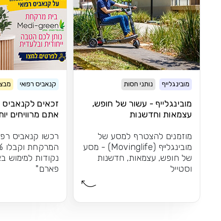
מובינגלייף
נותני חסות
קנאביס רפואי
מבצע
מובינגלייף - עשור של חופש,
זכאים לקנאביס ר
עצמאות וחדשנות
אתם מרוויחים יות
מוזמנים להצטרף למסע של
רכשו קנאביס רפו
מובינגלייף (Movinglife) - מסע
של חופש, עצמאות, חדשנות
נקודות למימוש בא
וסטייל
פארם"