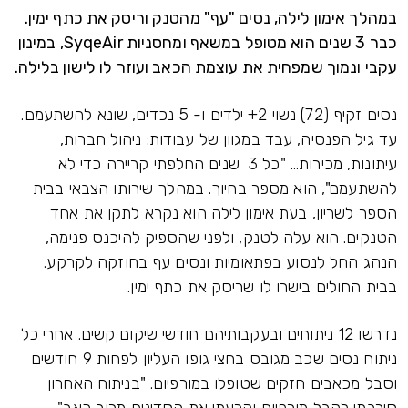
במהלך אימון לילה, נסים "עף" מהטנק וריסק את כתף ימין.
כבר 3 שנים הוא מטופל במשאף ומחסניות SyqeAir, במינון
עקבי ונמוך שמפחית את עוצמת הכאב ועוזר לו לישון בלילה.
נסים זקיף (72) נשוי 2+ ילדים ו- 5 נכדים, שונא להשתעמם.
עד גיל הפנסיה, עבד במגוון של עבודות: ניהול חברות,
עיתונות, מכירות... "כל 3 שנים החלפתי קריירה כדי לא
להשתעמם", הוא מספר בחיוך. במהלך שירותו הצבאי בבית
הספר לשריון, בעת אימון לילה הוא נקרא לתקן את אחד
הטנקים. הוא עלה לטנק, ולפני שהספיק להיכנס פנימה,
הנהג החל לנסוע בפתאומיות ונסים עף בחוזקה לקרקע.
בבית החולים בישרו לו שריסק את כתף ימין.
נדרשו 12 ניתוחים ובעקבותיהם חודשי שיקום קשים. אחרי כל
ניתוח נסים שכב מגובס בחצי גופו העליון לפחות 9 חודשים
וסבל מכאבים חזקים שטופלו במורפיום. "בניתוח האחרון