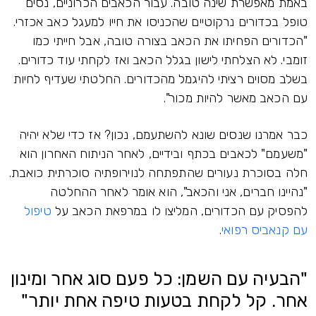
באמת מאפשרת שינה טובה. עבור הכאבים הכרוניים, נסים
טופל בכדורים נרקוטיים שהכניסו את חייו למעגל כאב אכזרי.
"הכדורים הפחיתו את הכאב בצורה טובה, אבל חייתי כמו
זומבי. לא הצלחתי לישון בגלל הכאב ואז לקחתי עוד כדורים.
בשלב מסוים רציתי להיגמל מהכדורים. החלטתי שעדיף לחיות
עם הכאב מאשר להיות מכור".
כבר אמרנו שנסים שונא להשתעמם, נכון? אז כדי שלא יהיה
"משעמם" לכאבים בכתף ובידיים, לאחר הניתוח האחרון הוא
חלה בסוכרת נעורים שהתפתחה לנוירופתיה סוכרתית כואבת.
"נהיינו חברים, אני והכאב", הוא אומר לאחר ההחלטה
להפסיק עם הכדורים, המליצו לו במרפאת הכאב על
טיפול
עם קנאביס רפואי
.
"הבעיה עם השמן: כל פעם סוג אחר ומינון
אחר. קל לקחת בטעות טיפה אחת יותר"