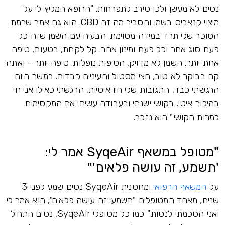
נסים לא מעשן ולכן סירב לתפרחות. "הרופא המליץ לי על
מיצוי קנאביס בשמן והסביר מה זה CBD. הוא גם אמר שרמת
הסוכר שלי תרד במידה מסוימת. הבעיה עם השמן שזה כל
פעם סוג אחר וכל פעם ומינון אחר. קל לקחת, בטעות, טיפה
אחת יותר. השמן לא מדויק, הטיפות נופלות. טיפה יותר - ואתה
קם בבוקר לא טוב, חצי מסטול והעיניים כבדות. במשך היום
הרגשתי כבד, התגובות שלי היו איטיות, הרגשתי כאילו אני חי
בהילוך איטי. בקושי ישנתי ובעבודה עשיתי את המקסימום
למרות הקושי." הוא נזכר.
"מטופל במשאף SyqeAir אמר לי:
'תשמע, זה עושה פלאים'"
על
המשאף הרפואי
ומחסנית SyqeAir נסים שמע לפני 3
שנים, מאחד המטופלים "תשמע: זה עושה פלאים", הוא אמר לי
ואני הסכמתי לנסות." כמו כל מטופלי SyqeAir, נסים התחיל