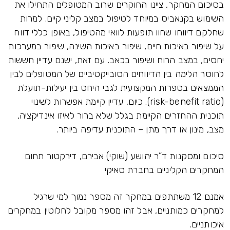
בסיכום המחקר, ציינו החוקרים שרוב המטופלים התחילו את
השימוש בקנאביס במיוחד לטיפול במצב קליני קיים. למרות
שחלקם דיווחו שחוו תופעות לוואי מהטיפול, באופן כללי דווח
על שיפור באיכות חיים, שיפור באיכות השינה, שיפור במערכות
יחסים, במצב הרוח ושיפור בכאב. עם זאת, ישנם עדיין חששות
לחוסר הלימה בין הדיווחים הסובייקטיביים של המטופלים לבין
הממצאים בספרות המקצועית לגבי היחס בין יעילות-תועלת
(risk-benefit ratio). כיום, עדיין קיימת אפשרות לשינוי
תוכנית ההחזרים הקיימת בגלל שלא ברור לאיזו אינדיקציה,
מצב, מינון או דרך מתן – התוכנית עדיפה ביותר.
סיכום ומסקנות ד”ר יהושע (שוקי) אבירם, דירקטור תחום
המחקרים הקליניים בחברת סאיקי
אמנם 12 משתתפים במחקר זה מספר נמוך למי שרגיל
למחקרים כמותניים, אבל זהו מספר מקובל לחלוטין במחקרים
איכותניים.