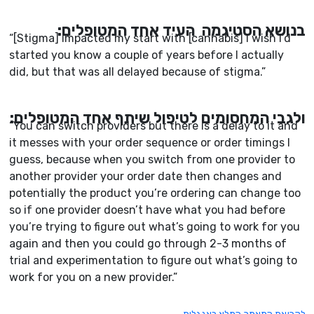
בנושא הסטיגמה העיד אחד המטופלים:
“[Stigma] impacted my start with [cannabis] I wish I’d
started you know a couple of years before I actually
did, but that was all delayed because of stigma.”
ולגבי המחסומים לטיפול שיתף אחד המטופלים:
“You can switch providers but there is a delay to it and
it messes with your order sequence or order timings I
guess, because when you switch from one provider to
another provider your order date then changes and
potentially the product you’re ordering can change too
so if one provider doesn’t have what you had before
you’re trying to figure out what’s going to work for you
again and then you could go through 2-3 months of
trial and experimentation to figure out what’s going to
work for you on a new provider.”