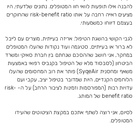
להבנה אילו תופעות לוואי חוו המטופלים. נתונים שלדעתי, היו
מציעים ראייה רחבה על אותו risk-benefit ratio שהחוקרים
בעצמם דיווחו כמשמעותי.
לגבי הקושי בהשגת הטיפול; אריזה בעייתית, מוצרים עם לייבל
לא ברור או בעייתיים, סטיגמה ועוד נקודות שהעלו המטופלים
במחקר, אני חושב שההסכם שנחתם בין חברת סאיקי ומשרד
הביטחון (לסבסוד מלא של הטיפול בקנביס רפואי באמצעות
משאף ומחסנית SyqeAir) פותר את רוב המחסומים שהעלו
הלוחמים הקנדיים, היות שמדובר בטיפול יציב, עקבי ועם
עדויות רבות (המפורסמות וזמינות לציבור הרחב) על ה- risk-
benefit ratio של המותג.
לסיום, אני רוצה לשתף אתכם במקצת הציטוטים שהעידו
המטופלים.