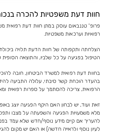
חוות דעת משפטיות להכרה בנכו
פרופ' טננבאום עוסק במתן חוות דעת רפואית משפ
רפואיות וערכאות משפטיות.
הצלחתה ותקפותה של חוות הדעת תלויה ביכולת 
הטיפול בפגיעה על כל שלביו, והתוצאה הסופית 
בחוות דעת רפואית למשרד הביטחון, חובה להוכיח 
בהעדר הוכחת קשר סיבתי, עלולה התביעה להידח
הרפואית, צריכה להסתמך על ספרות רפואית ומאמ
זאת ועוד, יש לבחון האם היקף הפגיעה יוצג באופן
מלא משמעויות הפגיעה והשפעתה על מצבו ותפקו
להעריך אם קיים מידע נוסף/חדש שלא עמד בפני
לעיון נוסף ולראייה חדשה) או האם יש מקום להג