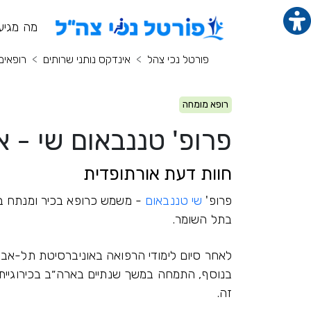
תוכן מרכזי
מנ
מה מגיע
פורטל נכי צהל
אינדקס נותני שרותים
רופאים
רופא מומחה
פרופ' טננבאום שי - 
חוות דעת אורתופדית
פרופ'
שי טננבאום
- משמש כרופא בכיר ומנתח במ
בתל השומר.
לאחר סיום לימודי הרפואה באוניברסיטת תל-אבי
בנוסף, התמחה במשך שנתיים בארה״ב בכירוגיית
זה.