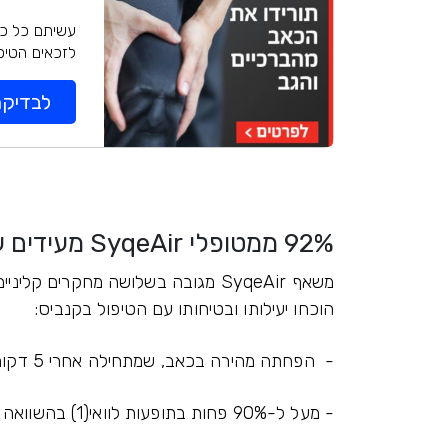
עשיתם כל כך
לזכאים הטיפול ללא עלות, 
לבדיקת
92% ממטופלי SyqeAir מעידים על שיפור באיכות החיים(1)
הוכחו יעילותו ובטיחותו עם הטיפול בקנביס:
- הפחתה מהירה בכאב, שמתחילה אחרי 5 דקות(2)
- מעל ל-90% פחות בתופעות לוואי(1) בהשוואה לצורות מתן אחרות(2), לאחר התאמת המינון