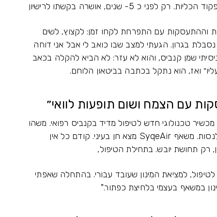
 כ 5- שנים, אושרה בקשתו לרישיון
ות וההתעסקות עם התפרחת לקחו זמן: לקצוץ, לשים
י נסבלת בגרון. הגעתי למצב שבו כואב לי אבל אני דוחה
יסיתי שמן קנביס, והוא לא עזר: לא הביא להקלה בכאב
 עליו״ ואז, הוא נתקל בכתבה בביטאון הלוחם.
ות עם הצמח ושום תופעות לוואי״
מכשיר טכנולוגי חדש לטיפול מדיד בקנביס רפואי. משהו
חדשני שמשרד הביטחון מממן, וידעתי שאני חייב לנסות. משאף SyqeAir מצא חן בעיני. קודם כל אין
 רק תחושת יובש. בתחילת הטיפול,
לטיפול, למציאת המינון שעובד עבורי. בהתחלה שאפתי