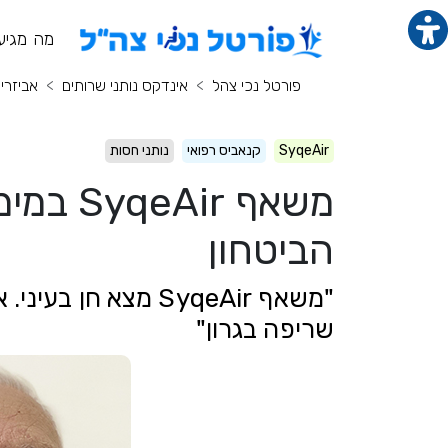
תוכן מרכזי
מנ
מה מגיע
פורטל נכי צהל
אינדקס נותני שרותים
אביזרי
SyqeAir
קנאביס רפואי
נותני חסות
משאף ir
הביטחון
"משאף SyqeAir מצא 
שריפה בגרון"