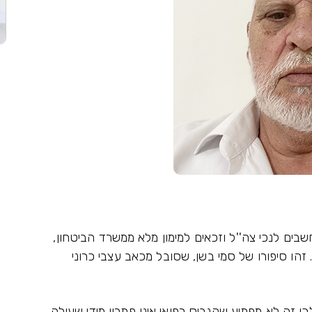
ים לנכי צה''ל וזכאים למימון מלא ממשרד הביטחון,
ף לקנביס רפואי. זהו סיפורו של סמי בשן, שסובל מכאב עצבי כרוני
כן זה לא מפתיע שקנביס רפואי אינו פתרון מידי שעולה