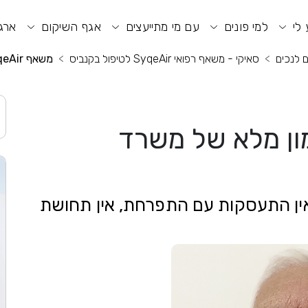
וע חיפוש
תפריט ראשי
תפריט נגישות
 לי
למי פונים
עם מי מתייעצים
אגף השיקום
ארגו
ם לנכים
סאיקי - משאף רפואי SyqeAir לטיפול בקנביס
משאף SyqeAir במימון מלא של משרד הביטחון
SyqeA במימון מלא של משרד
חן בעיני. אין התעסקות עם התפרחת, אין תחושת