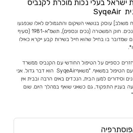
רת ישראל בעלי נכות מוכרת לקנביס
Syqe
ם (תגמולים ושיקום), תשי"ט-1959 [נוסח משולב] עוסק בנושאי השיקום והתגמולים לאלו שנפגעו
במהלך שירותם הצבאי ובעקבות פגיעתם הפכו לנכים. חוק המשטרה (נכים ונספים), תשמ"א-1981 (סעיף
ום שמדובר בו בחייל שהוא חייל בשירות קבע ייקרא כאילו
.
רים כספיים על הטיפול החודשי עם הקנביס ממשרד
הביטחון. היום הוא מנהל שגרת חיים לצד הכאב, עם הטיפול במשאף. "משאףSyqeAir הוא דבר גדול. אני
ים וסידורים למען הבית, הנכדים באים הרבה ובבית אין
ה בעניין התפקוד, גם כשאני שואף במהלך היום. שום
פוסתרפיה