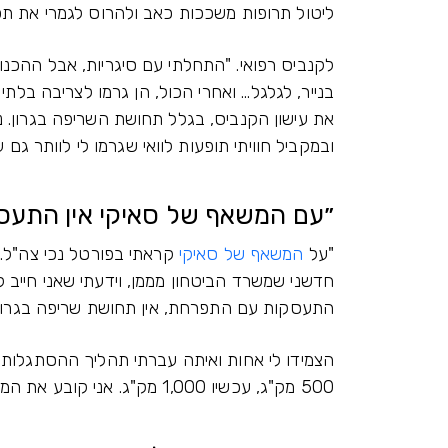
ליטול תרופות משככות כאב ולהרוס לגמרי את תפקוד הכליות. רק לפני
לקנביס רפואי. "התחלתי עם סיגריות, אבל ההכנ
בנייר, לגלגל... ואחרי הכול, הן גרמו לצריבה בלת
את עישון הקנביס, בגלל תחושת השריפה בגרון. נ
ובמקביל חוויתי תופעות לוואי שגרמו לי לוותר גם
״עם המשאף של סאיקי אין התעסק
"על
המשאף של סאיקי
קראתי בפורטל נכי צה"ל. 
התעסקות עם התפרחת, אין תחושת שריפה בגרון,
הצמידו לי אחות ואיתה עברתי תהליך ההסתגלות 
500 מק"ג, עכשיו 1,000 מק"ג. אני קובע את המינון במשאף בעצמי בלחיצת כפתור."