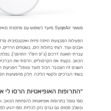
משאף SyqeAir מיועד לשימוש עם מחסנית סאיקי בלבד. לא ניתן להכניס לתוכה תפרחת אחרת או שמן.
הפעילות המבצעית הייתה פיזית ואינטנסיבית: מרד
אבנים ועוד. רצתי בחולות הים, בשטחים הרריים,
עברתי תאונת דרכים (ג'יפ הימ"ר התהפך), נפלתי 
הכאב. נקעתי את הקרסוליים, הרסתי את הברכיים 
השנים זה הצטבר. הכול תועד וטופל." הפגיעות ה
בשתי הברכיים ולקשיי הליכה. חלק מהפציעות הפכ
״התרופות האופיאטיות הרסו לי א
סמי טופל בתרופות אופיאטיות להפחתת הכאב. ו
ובשלב מסוים גם נגרם נזק לכליות. סמי הגיע למצ