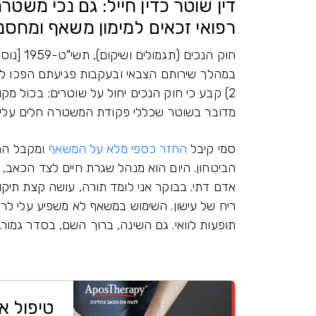
דין שוטר כדין חייל: גם נכי משט
רפואי זכאים למימון משאף ומחסנית Air
חוק הנכי
2) קבע כי חוק הנכים יחול על שוטרים; בכול מק
מדובר בשוטר שכללי פקודת המשטרה חלים עליו*
סמי קיבל
החזר כספי מלא על המשאף
ומקבל החז
אדם דתי. בבוקר אני לומד תורה, עושה קצת תיקונ
ריח של עישון. השימוש במשאף לא משפיע עלי לרע
תופעות לוואי. גם השינה, ברוך השם, בסדר גמור."
טיפול א