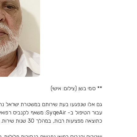
** סמי בשן (צילום: אישי)
גם אלו שנפגעו בעת שירותם במשטרת ישראל נחשב
עבור הטיפול ב- SyqeAir: משא
כתוצאה מפציעות רבות, במהלך 30 שנות שירות.
שוטרים וקנביס רפואי נפגשים בנסיבות פליליות. ל