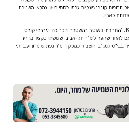
ל תרופות קונבנציונליות גרמו לסמי בשן, גמלאי משטרת
פחתת כאביו.
בשן התגייס למשטרה ב-1969 והשתחרר ב-1998. "התחלתי כשוטר במשטרה הכחולה, עברתי קורס
וגם לאחר שהפך לימ"ר תל-אביב. שימשתי כקצין ומדריך
 בבי״ס למג"ב. הוצבתי כמפקד ימ"ר נפת שומרון ועבדתי