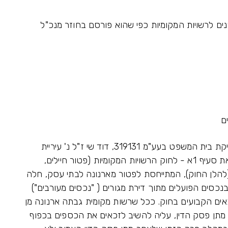
ים לרשויות המקומיות כפי שהוא פורסם בחוזר מנכ"ל
מובא לידיעת הרשויות המקומיות, כי בהתאם לפסיקת בית המשפט בעע"מ 319131, דוד שי ז"ל נ' עיריית
נצרת עילית מיום 1.00.00 (להלן פסק הדין), הוראת סעיף 1א - לחוק הרשויות המקומיות (פטור חיילים,
עי מלחמה ושוטרים מארנונה),התשי"ג 0913 (להלן החוק), המתייחסת לפטור מארנונה לבתי עסק, חלה
נכסים הפועלים מתוך דירת מגורים ( "נכסים מעורבים")
כאים הקבועים בחוק. ככל שרשות מקומית גבתה ארנונה מן
מתן פסק הדין, עליה להשיב לזכאים את הכספים בכפוף