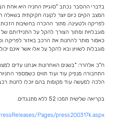
בדברי ההסבר נכתב "סוגיית החניה היא אחת הב
המצב הקיים כיום יוצר לקונה חקיקתית בשאלה ה
לפריקה ולטעינה. מתוך ההכרה בחשיבות הזכות 
מוגבלויות ומתוך הצורך להקל על התניידותם של 
כאמור מותר להחנות את הרכב באזור לפריקה ולטע
מוגבלות לשוויון ובא להקל על אלו אשר אינם יכ
ח"כ אלהרר: "בשנים האחרונות אנחנו עדים למצו
התחבורה מנפיק עוד ועוד תווים כשמספר החניות 
הלכה למעשה עוד מקומות בהם יוכלו לחנות רכבי
בקריאה שלישית תמכו 52 ללא מתנגדים.
/PressReleases/Pages/press200317k.aspx