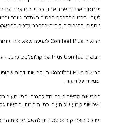
פנרוסים ארוזים אחד אחד. כל פנרוס ארוז עם סר
לעור. סרט ההדבקה מבטיח הצמדה טובה ובטוחה
נוספים. הפנרוסים קימיים במספר גדלים להתאמה 
חבישות Comfeel Plus למניעת שפשופים מתחת לפרוטזה
חבישת Plus Comfeel של קולופלסט להגנה על העור מפני שפשופים עם תותבת, כסא גלגלים, קביים וכו'
חבישות Comfeel Plus הן חבישו
ושמירה על העור .
החבישות מתאימות במיוחד להגנה וריפוי העור במק
ושיפשוף קבוע של העור, כמו תותבות, כיסאות גל
את כל מוצרי קולופלסט ניתן להשיג בקופות החול