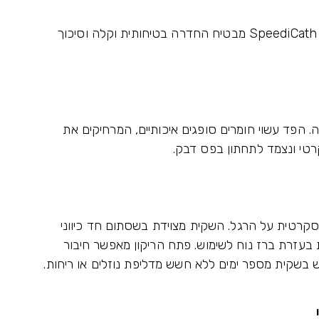
מבנה ה"עין" המעוגלת בקצה הקטטר היחודי ל- SpeediCath מבטיח החדרה בטיחותית וקלה וסיכוך
 הפד עשוי חומרים סופגים איכותיים, המרחיקים את
רטי ונצמד לתחתון בפס דבק.
קרטית על הרגל. השקית מצוידת בשסתום חד כיווני
 בעזרת ברז נוח לשימוש. פתח הריקון מאפשר חיבור
בשקית מספר ימים ללא חשש מדליפת נוזלים או ריחות.