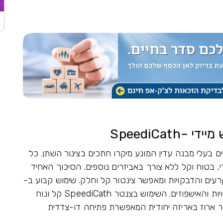
SpeediCat
ם בעלי מבנה עדין המונע מיקרו חתכים בצינור השתן. כל
, בטוח וקל ללא צורך באביזרים נוספים. הסיכוך האחיד
רעים והדבקויות ומאפשר צינטור קל וחלק. שימוש קבוע ב-
SpeediCath מוריד את שיעור הזיהומים, ההדבקויות והאישפוזים. השימוש בצנטר SpeediCath קל ונוח
טר ארוז באריזה יחודית המאפשרת פתיחה דו-צדדית