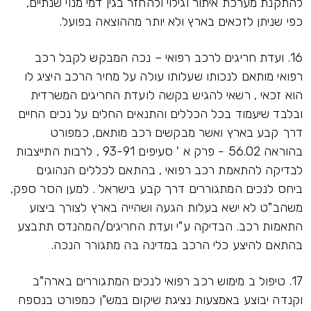
להתקנת מערכת איתור וגילוי ולהחזר בגין דמי מנוי שנתיים,
כפי שניתן לזכאים בארץ ולא יותר מההוצאה בפועל.
16. ועדת חריגים לרכב רפואי – נכה המבקש לקבל רכב
רפואי מותאם לנכותו שעלותו עולה על מחיר הרכב היציג לו
הוא זכאי , רשאי להגיש בקשה לועדת החריגים המשרדית
ובלבד שיעמוד בכל הכללים והתנאים החלים על נכים החיים
דרך קבע בארץ ואשר מבקשים רכב מותאם, כמפורט
בהוראה 56.02 - פרק א ' סעיפים 93-91 , לרבות התייצבות
לבדיקה להתאמת רכב רפואי , בהתאם לכללים הנהוגים
ביחס לנכים המתגוררים דרך קבע בישראל . למען הסר ספק,
משהב"ט לא ישא בעלות הגעה ושהייה בארץ לצורך ביצוע
התאמות רכב. הבדיקה ע"י ועדת החריגים/המהנדס תתבצע
בהתאם להיצע כלי הרכב במדינה בה מתגורר הנכה.
17. טיפול ב מימוש רכב רפואי לנכים המתגוררים בארה"ב
וקנדה יבוצע באמצעות נציגת שיקום במש"ן כמפורט בנספח