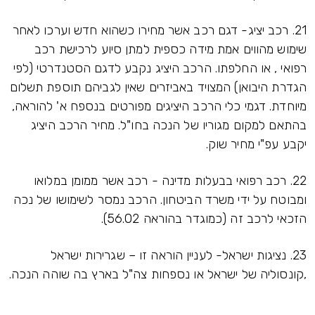
21. רכב יציג- דגם רכב אשר מחירו כשהוא חדש וערכו לאחר
שימוש מהווים אמת מידה כספית למתן סיוע לרכישת רכב
רפואי , או החלפתו. הרכב היציג נקבע לדגם הסטנדרטי (לפי
הגדרת היבואן) המצויד באביזרים שאין לגביהם תוספת תשלום
מיוחדת. דגמי כלי הרכב היציגים מפורטים בנספח א' להוראה,
בהתאם למקום מגוריו של הנכה בחו"ל. מחיר הרכב היציג
יקבע עפ"י מחיר שוק.
22. רכב רפואי בבעלות מדינה - רכב אשר ממומן במלואו
ומבוטח על ידי משרד הביטחון. הרכב נמסר לשימושו של נכה
הזכאי לרכב זה (כמוגדר בהוראה 56.02).
23. נציגות ישראל- לעניין הוראה זו – שגרירות ישראל
,קונסוליה של ישראל או נספחות צה"ל בארץ בה שוהה הנכה.