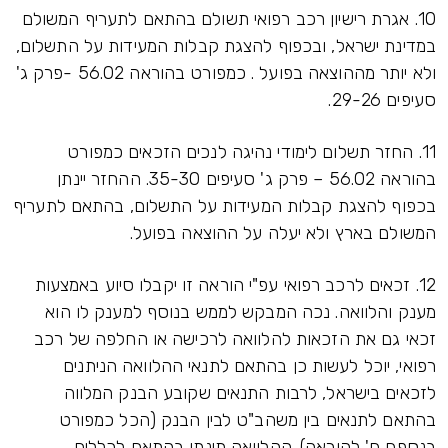
10. אגרת רישיון רכב רפואי תשולם בהתאם לתעריף המשולם
במדינת ישראל, ובכפוף להצגת קבלות המעידות על התשלום,
ולא יותר מההוצאה בפועל . כמפורט בהוראה 56.02 -פרק ג'
סעיפים 29-26.
11. החזר תשלום לימודי נהיגה לנכים הזכאים כמפורט
בהוראה 56.02 – פרק ג' סעיפים 35-30. ההחזר יינתן
בכפוף להצגת קבלות המעידות על התשלום, בהתאם לתעריף
המשולם בארץ ולא יעלה על ההוצאה בפועל.
12. זכאים לרכב רפואי עפ"י הוראה זו יקבלו סיוע באמצעות
מענק והלוואה. נכה המבקש לממש בנוסף למענק לו הוא
זכאי גם את הזכאות להלוואה לרכישה או החלפה של רכב
רפואי, יוכל לעשות כן בהתאם לתנאי ההלוואה הניתנים
לזכאים בישראל, לרבות התנאים שקובע הבנק המלווה
בהתאם לתנאים בין משהב"ט לבין הבנק (הכל כמפורט
בנספח ח' להוראה). ההלוואה תינתן בהתאם לכללים